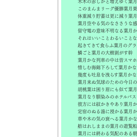
木木の赤しかと増えゆく葉
このまんまリーグ優勝葉月
体重減り貯蓄は更に減り葉
葉月空やる気のなささうな
留守電の意味不明なる葉月
それはいいことわるいこと
起きてきて食らふ葉月のグラ
鱗ごと葉月の大樹剥がす幹
葉月かな列車の中は皆スマホ
惜しむ海錦下ろして葉月かな
幾度も吐息を洩らす葉月かな
葉月来ぬ気球のための今日
胡桃葉は困り眉にも似て葉
葉月なり馴染みのホテルバス
彼方には紋かきやあり葉月
定宿のぬる湯に浸かる葉月
草や木の気の衰へる葉月か
舫はれしままの葉月の遊覧
葉月には終わる気配のある