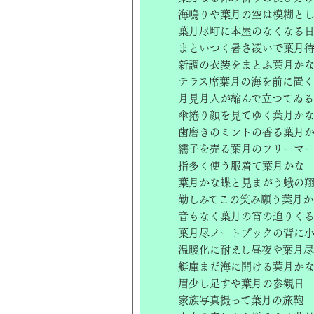
海鳴りや葉月の空は模糊とし
葉月尽町に本屋のなくなる
まといつく暑さ凌いで葉月
新調の衣装をまとふ葉月か
テラス席葉月の海を前に置く
月見月人が縮んで立つてゐる
傘捲り顔を見てゆく葉月か
歯磨きのミントの香る葉月
繻子を売る葉月のフリーマ
指多く使う服着て葉月かな
葉月かな蝶と見まがう蛾の
勤しみてこの笑み願う葉月か
音もなく葉月の宵の迫りく
葉月尽ノートブックの背に
温暖化に耐えし昼夜や葉月尽
艇庫まだ海に開ける葉月か
眉少し足すや葉月の参観日
家族写真撮って葉月の旅鞄