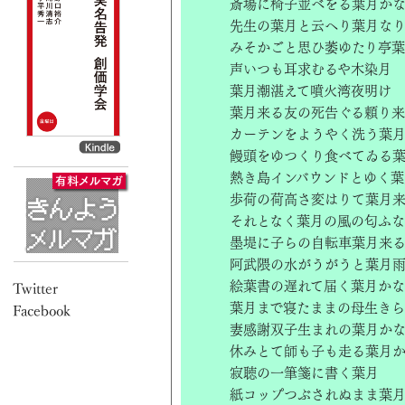
斎場に椅子並べをる葉月か
先生の葉月と云へり葉月な
みそかごと思ひ萎ゆたり亭
声いつも耳求むるや木染月
葉月潮湛えて噴火湾夜明け
葉月来る友の死告ぐる頼り
カーテンをようやく洗う葉
饅頭をゆつくり食べてゐる
熱き島インバウンドとゆく葉
歩荷の荷高さ変はりて葉月
それとなく葉月の風の匂ふ
墨堤に子らの自転車葉月来
阿武隈の水がうがうと葉月
絵葉書の遅れて届く葉月かな
葉月まで寝たままの母生きら
妻感謝双子生まれの葉月か
休みとて師も子も走る葉月
寂聴の一筆箋に書く葉月
紙コップつぶされぬまま葉