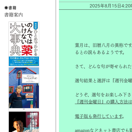
2025年8月15日4
葉月は、旧暦八月の異称です
るとの説もあるようです。
さて、どんな句が寄せられた
選句結果と選評は『週刊金曜
どうぞ、選句をお楽しみ下さ
『週刊金曜日』の購入方法は
電子版も発行しています
。
amazon
などネット書店でも