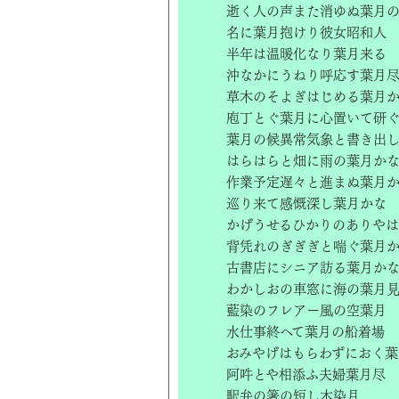
逝く人の声また消ゆぬ葉月
名に葉月抱けり彼女昭和人
半年は温暖化なり葉月来る
沖なかにうねり呼応す葉月
草木のそよぎはじめる葉月
庖丁とぐ葉月に心置いて研
葉月の候異常気象と書き出
はらはらと畑に雨の葉月か
作業予定遅々と進まぬ葉月
巡り来て感慨深し葉月かな
かげうせるひかりのありや
背凭れのぎぎぎと喘ぐ葉月
古書店にシニア訪る葉月か
わかしおの車窓に海の葉月
藍染のフレアー風の空葉月
水仕事終へて葉月の船着場
おみやげはもらわずにおく葉
阿吽とや相添ふ夫婦葉月尽
駅弁の箸の短し木染月