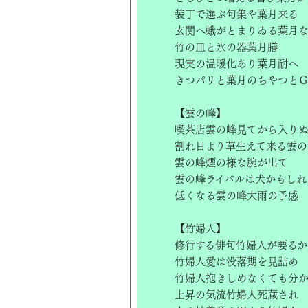
装丁で選ぶ句集や葉月来る
玄関へ蛾がとまりゐる葉月
竹の皿と氷の器葉月膳
現実の温暖化あり葉月耐へ
きつパリと葉月のちやつと
【雲の峰】
喫茶店雲の峰見てから入り
割れ目より草生えて来る雲の
雲の峰煙の様な腕が出て
雲の峰ライバルは犬かもしれ
低くなる雲の峰大雨の予感
【竹婦人】
修行する俳句竹婦人が要るか
竹婦人愛は没落期を見詰め
竹婦人抱きしめなくても分
上昇の気流竹婦人死蔵され