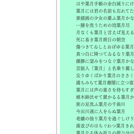
はや葉月手帳の余白減りに
葉月には君の名前も忘れてた
素描画の少女の憂ふ葉月か
一膳を洗うための泡葉月尽
月なくも葉月と言えば見え
死に易き葉月朔日の朝空
傷つきてゐしとおぼゆる葉
真つ白に降つてゐるなり葉
優勝に望みをつなぐ葉月か
芸能人「葉月」と名乗り麗
尖りゆくばかり葉月のささ
満ちみちて葉月潮闇に立つ富
葉月には声の重さを持ちすぎ
植木鉢伏せて置かるる葉月
旅の足洗ふ葉月の千曲川
今出川通に人をらぬ葉月
老嬢の独り葉月を過ぐしけ
歯並びのはちぐわつ葉月き
葉月なる休み祈りの使ひ分