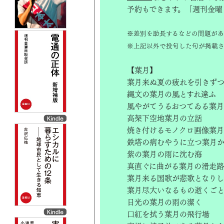
予約もできます。「週刊金曜
※差別を助長するなどの問題があ
※上記以外で投句した句が掲載さ
【葉月】
葉月来ぬ夏の疲れを引きず
縄文の葉月の風とすれ違ふ
風やがてうるおつてゐる葉
高架下空地葉月の立話
焼き付けるモノクロ画像葉
鉄塔の病むやうに立つ葉月
紫の葉月の雨に沈む海
真直ぐに曲がる葉月の滑走路
葉月来る国歌が悲歌となり
葉月尽大いなるもの逝くご
日光の葉月の雨の潔く
口紅を拭う葉月の飛行場