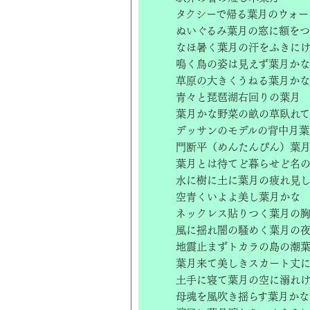
タクシーで帰る葉月のウォー
ぬいぐるみ葉月の窓に額を
なほ暑く葉月の汗をふきに
鳴く鳥の姿は見えず葉月かな
草原の大きくうねる葉月かな
青々と琵琶湖右回りの葉月
葉月かな野菜の畝の草臥れて
デッサンのモデルの背中月葉
門断平（めんたんぴん）葉
葉月とは待てど暮らせど名
水に樹に土に葉月の疲れ見
空青くいよよ美し葉月かな
ネックレス貼りつく葉月の
風に揺れ闇の騒めく葉月の
地震止まずトカラの島の潮
葉月来て美しきスカート丈
土手に寝て葉月の空に溺れ
母魂を風吹き揺らす葉月かな