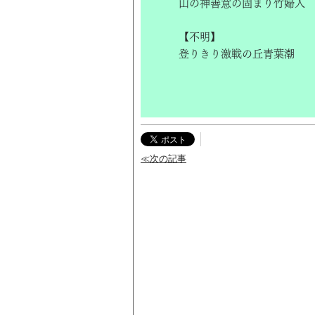
山の神善意の固まり竹婦人
【不明】
登りきり激戦の丘青葉潮
≪次の記事