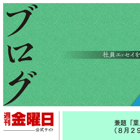
兼題「葉
（８月２