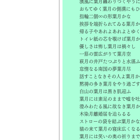
濱風に葉月纏わりつくやう
おちてゆく葉月の側溝にも
指輪二個∞の形葉月かな
挨拶を端折られてゐる葉月
帰る子やあれよあれよとゆ
トイレ紙の芯を覗けば葉月
優しさは怖し葉月は禍々し
一筋の雲広がりて葉月空
萩月の井戸たつぷりと水湛
怠惰なる南国の夢葉月尽
話すことなきその人よ葉月か
黙祷の多き葉月をやり過ご
白山の葉月は黒き肌迎ふ
葉月には素足のままで嘘を
澄みわたる風に故なき葉月
木染月離婚届を迫らるる
ストローの袋を結ぶ葉月かな
猫の来て葉月の寝床広くな
葉月には笑いの奥の祈りまで