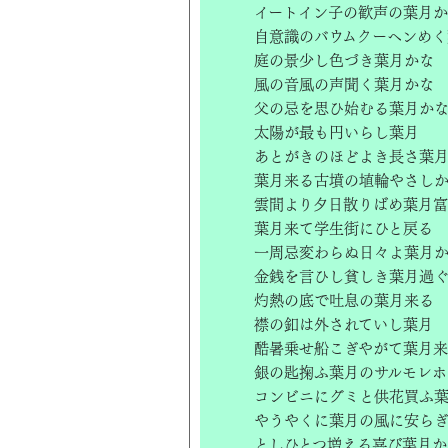
イートイン子の歓声の葉月
自意識のバウムクーヘンめく
庭の景少し色づき葉月かな
風の音風の声聞く葉月かな
父の忌を思ひ始むる葉月か
太陽が最も円いらし葉月
あとがきのほどよき長さ葉
葉月来る古墳の埴輪やさし
雲間より夕日散りばめ葉月
葉月来て学生街にひと戻る
一周忌変わらぬ日々よ葉月
金銭を言ひし貧しき葉月過
灼熱の底で吐息の葉月来る
襟の釦は外されていし葉月
酷暑乗せ船こぎやがて葉月
銀の匙掬ふ葉月のサルモレホ
コンビニにグミと供花買ふ
やうやくに葉月の風に安ら
としひとつ増える喜び葉月か