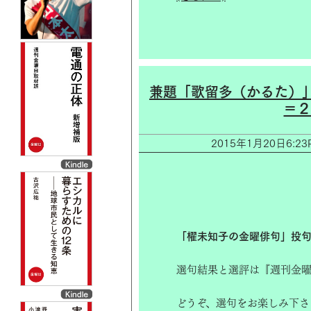
兼題「歌留多（かるた）」
＝２
2015年1月20日6
「櫂未知子の金曜俳句」投句
選句結果と選評は『週刊金曜
どうぞ、選句をお楽しみ下さ