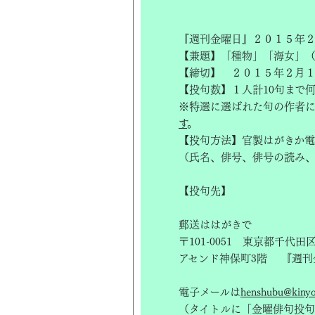
『週刊金曜日』２０１５年２
【兼題】「種物」「海女」（
【締切】 ２０１５年２月
【投句数】１人計10句まで
※特選に選ばれた句の作者
す
。
【投句方法】官製はがきか電
（氏名、俳号、俳号の読み
【投句先】
郵送ははがきで
〒101-0051 東京都千代田
アセンド神保町3階 『週刊
電子メールは
henshubu@kinyob
（タイトルに「金曜俳句投句