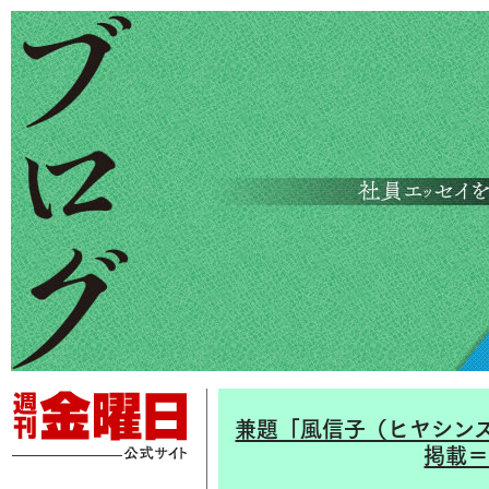
兼題「風信子（ヒヤシンス
掲載＝