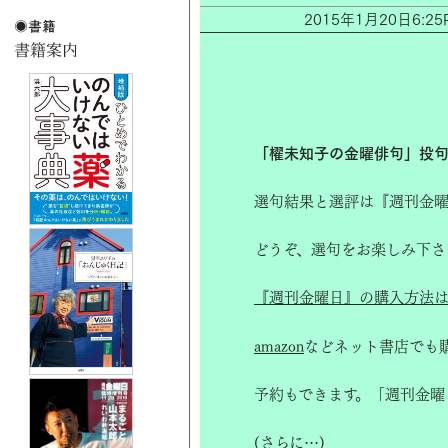
2015年1月20日6
「櫂未知子の金曜俳句」投句
選句結果と選評は『週刊金曜
どうぞ、選句をお楽しみ下さ
『週刊金曜日』の購入方法は
amazon
などネット書店でも
予約もできます。「週刊金曜
(さらに…)