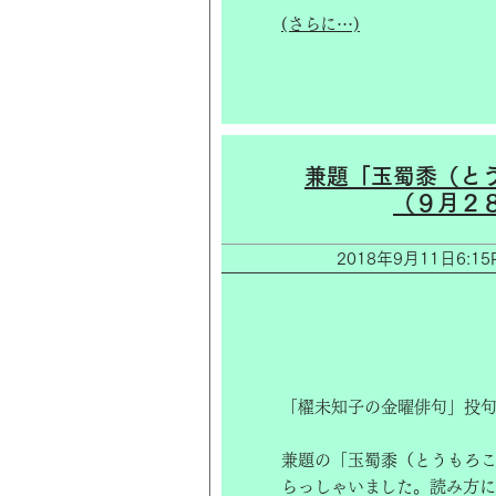
(さらに…)
兼題「玉蜀黍（と
（９月２
2018年9月11日6
「櫂未知子の金曜俳句」投句
兼題の「玉蜀黍（とうもろ
らっしゃいました。読み方