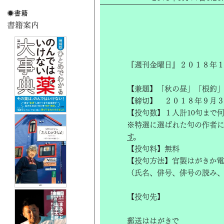
『週刊金曜日』２０１８年１
【兼題】「秋の昼」「根釣
【締切】 ２０１８年９月
【投句数】１人計10句まで
※特選に選ばれた句の作者
す
。
【投句料】無料
【投句方法】官製はがきか電
（氏名、俳号、俳号の読み
【投句先】
郵送ははがきで