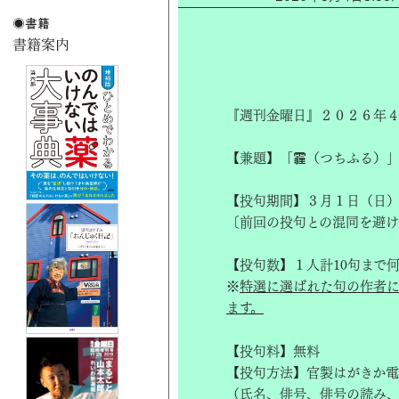
『週刊金曜日』２０２６年４
【兼題】「
霾
（つちふる）
【投句期間】３月１日（日
〔前回の投句との混同を避
【投句数】１人計10句まで
※
特選に選ばれた句の作者
ます。
【投句料】無料
【投句方法】官製はがきか電
（氏名、俳号、俳号の読み