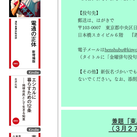
【投句先】
郵送は、はがきで
〒103-0007 東京都中央
日本橋スカイビル６階 『
電子メールは
henshubu@kinyob
（タイトルに「金曜俳句投句
【その他】新仮名づかいで
ないでください。なお、添削
兼題「東
（３月２