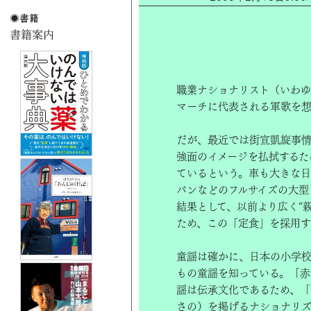
職業ナショナリスト（いわゆ
マーチに代表される軍歌を想
だが、最近では街宣凱旋事
強面のイメージを払拭するた
ているという。車も大きな日
バンなどのフルサイズの大型
結果として、以前より広く“
ため、この「定食」を採用す
童謡は確かに、日本の小学
もの童謡を知っている。「赤
謡は伝承文化であるため、「
さの）を掲げるナショナリ