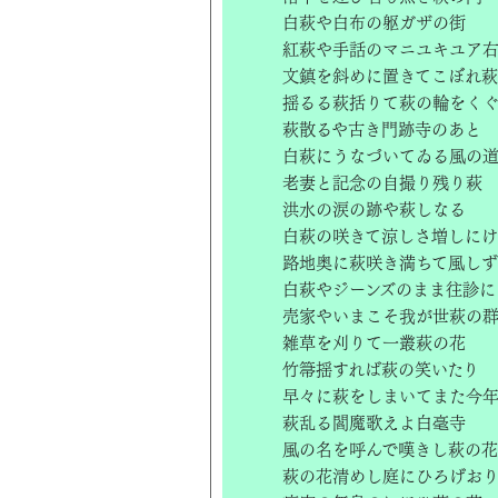
白萩や白布の躯ガザの街
紅萩や手話のマニユキユア
文鎮を斜めに置きてこぼれ萩
揺るる萩括りて萩の輪をく
萩散るや古き門跡寺のあと
白萩にうなづいてゐる風の
老妻と記念の自撮り残り萩
洪水の涙の跡や萩しなる
白萩の咲きて涼しさ増しに
路地奥に萩咲き満ちて風し
白萩やジーンズのまま往診に
売家やいまこそ我が世萩の
雑草を刈りて一叢萩の花
竹箒揺すれば萩の笑いたり
早々に萩をしまいてまた今
萩乱る閻魔歌えよ白毫寺
風の名を呼んで嘆きし萩の花
萩の花清めし庭にひろげお