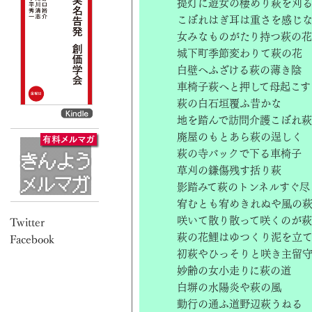
提灯に遊女の棲めり萩を刈
こぼれはぎ耳は重さを感じ
女みなものがたり持つ萩の花
城下町季節変わりて萩の花
白壁へふざける萩の薄き陰
車椅子萩へと押して母起こす
萩の白石垣覆ふ昔かな
地を踏んで訪問介護こぼれ萩
廃屋のもとあら萩の逞しく
萩の寺バックで下る車椅子
草刈の鎌傷残す括り萩
影踏みて萩のトンネルすぐ尽
宥むとも宥めきれぬや風の
咲いて散り散って咲くのが
萩の花鯉はゆつくり泥を立
初萩やひっそりと咲き主留
妙齢の女小走りに萩の道
白塀の水陽炎や萩の風
勤行の通ふ道野辺萩うねる