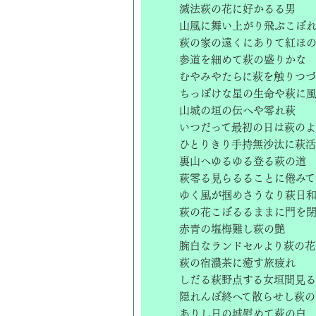
滅法萩の花に好かるる男
山風に舞い上がり飛ぶこぼ
萩の家の遠くにありて紅ほ
参道を細めて萩の盛りかな
むやみやたらに萩を触りつ
ちっぽけな星の生命や萩に
山城の垣の伝へや零れ萩
いつだって最初の日は萩の
ひとりきり手持無沙汰に萩
裏山へゆるゆる登る萩の道
萩零る見らるることに倦みて
ゆく風が掴めさうなり萩日
萩の花こぼるるままに門を
赤青の塩梅難し萩の艶
腕白なランドセルより萩の花
萩の宿濃茶に癒す旅疲れ
しだる萩野点する女垣間見る
隠れんぼ終へて散らせし萩の
ありし日の城慰めて萩の白