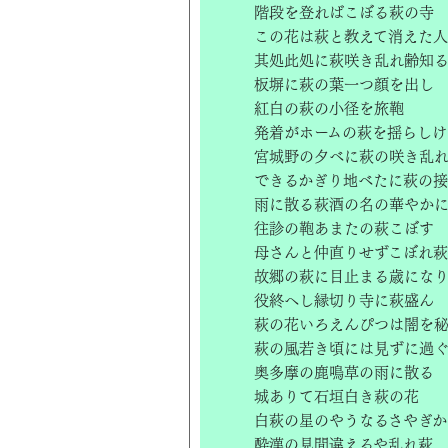
階段を登ればこぼる萩の寺
この花は萩と教えて消えた人
其処此処に萩咲き乱れ齢知
板塀に萩の葉一つ顔を出し
紅白の萩の小径を旅鞄
発着がホームの萩を揺らしけ
宮城野の夕べに萩の咲き乱
できるかぎり地べたに萩の
雨に散る萩酒の名の華やか
往診の鞄あまたの萩こぼす
母さんと仲直りせずこぼれ萩
故郷の萩に目止まる歳にな
役終へし縁切り寺に萩盛ん
萩の花いろえんぴつは闇を
萩の風若き頃には見ずに過
奥多摩の鹿鳴草の雨に散る
城ありて石垣白き萩の花
白萩の星のやうなるさやぎか
酔漢の見間違えるや乱れ萩