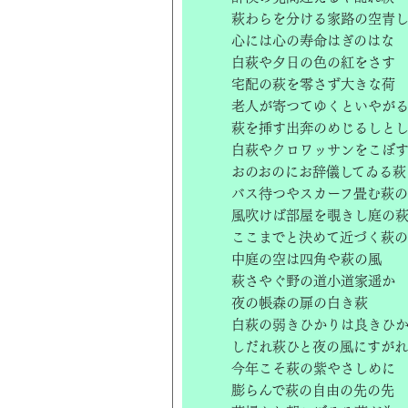
萩わらを分ける家路の空青
心には心の寿命はぎのはな
白萩や夕日の色の紅をさす
宅配の萩を零さず大きな荷
老人が寄つてゆくといやが
萩を挿す出奔のめじるしとし
白萩やクロワッサンをこぼ
おのおのにお辞儀してゐる萩
バス待つやスカーフ畳む萩
風吹けば部屋を覗きし庭の
ここまでと決めて近づく萩
中庭の空は四角や萩の風
萩さやぐ野の道小道家遥か
夜の帳森の扉の白き萩
白萩の弱きひかりは良きひ
しだれ萩ひと夜の風にすが
今年こそ萩の紫やさしめに
膨らんで萩の自由の先の先