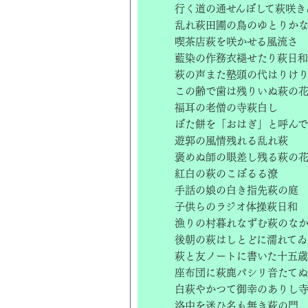
行く道の通せんぼして萩咲き
乱れ萩田圃の鳥のゆとりか
喫茶店萩を咲かせる風流さ
藍染の作務衣褪せたり萩日和
萩の声また塾頭の代はりけ
この齢で歯は残りいぬ萩の
福耳の老僧の寺萩白し
ぼた餅を「おはぎ」と呼ん
遊郭の風情残れる乱れ萩
褒めぬ師の眼差し残る萩の
紅白の萩のこぼるる潦
手話の娘の白き指先萩の庭
子供らのラジオ体操萩日和
漁りの村暮れなずむ萩のな
後朝の萩はしとどに濡れてゐ
萩と友ノートに書いた十五歳
座布団に萩鹿パシリ音たてぬ
白萩やかつて御幸のありし
洛中を迷ひ名も無き萩の門