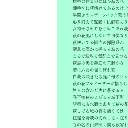
病室の無臭のにほひ萩の花
御手洗に萩活けてある欠け
半開きのスポーツバック萩の
彫り終えて鑿置く仏師萩明り
女物干されてをりぬこぼれ萩
萩の花風にしないて可憐な
萩咲いて公園内の掃除盛ん
溜息に僅かに揺るる萩の花
まるで萩散る気配まで見つる
萩叢の奥を夢幻の荒野かな
階に六羽の雀こぼれ萩
白萩の咲きたる庭に母の日
萩の花ブルドーザーが揺らし
旅人の含んだ声に萩ゆるる
登下校萩のこぼるる城下町
暗渠にも水面のありて萩の
萩こぼる城の昔を語りては
往還を野萩の切れ目なく在
寺の名の由来聞く間も萩零