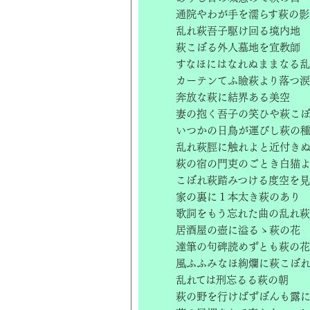
通院やわが手を濡らす萩の影
乱れ萩吾子駆け回る境内地
萩こぼる外人墓地を宣教師
すなほにはなれぬままなる
カーテンてふ瞼萩より落つ涙
奔放な萩に結界ある美空
妻の抱く吾子の笑ひや萩こ
いつかの日鳥が運びし萩の
乱れ萩脛に触れよと近付き
萩の宿の門吏のごとき白猫
こぼれ萩踏みつける度空を
家の裏に１本太き萩のあり
歌詞をもう忘れた曲の乱れ萩
居酒屋の壺に溢るゝ萩の花
達筆の句碑読めずとも萩の花
風ふふみなほ絢爛に萩こぼ
乱れては刑忘るる萩の朝
萩の野を行けばずぼんも露