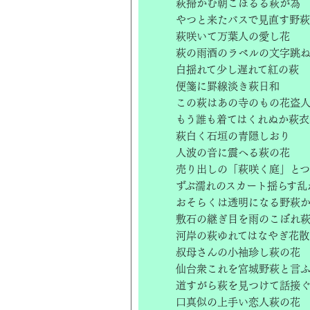
萩掃かむ朝こぼるる萩が為
やつと来たバスで見直す野
萩咲いて万葉人の愛し花
萩の雨酒のラベルの文字跳
白揺れて少し遅れて紅の萩
便箋に罫線淡き萩日和
この萩はあの寺のもの花盗
もう誰も着てはくれぬか萩衣
萩白く石垣の青隠しおり
人波の音に震へる萩の花
売り出しの「萩咲く庭」と
ずぶ濡れのスカート揺らす乱
おそらくは透明になる野萩
敷石の継ぎ目を雨のこぼれ
河岸の萩ゆれてはなやぎ花散
叔母さんの小袖珍し萩の花
仙台衆これを宮城野萩と言
道すがら萩を見つけて話接
口真似の上手い恋人萩の花