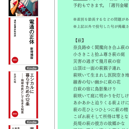
予約もできます。「週刊金曜
※差別を助長するなどの問題があ
※上記以外で投句した句が掲載さ
【萩】
奈良路ゆく閻魔向き合ふ萩
小さきこと拾ふ尊さ萩の庭
災害の過ぎて幾月萩の宿
山頂は一面の萩親子連れ
萩咲いて生まれし医院空き
線香の匂い幽かに萩の花
白萩の宿に鳥影集けり
萩咲いて庭に明かりを灯し
あかあかと迫りくる萩よけ
萩の花ひとつひとつに萩の精
こぼれ萩そして所得は零とな
長堤の萩の彼方の故郷かな