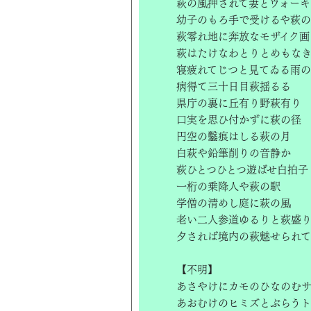
萩の風押されて妻とウォーキ
幼子のもろ手で受けるや萩
萩零れ地に奔放なモザイク画
萩はたけなわとりとめもな
寝疲れてじつと見てゐる雨
病得て三十日目萩揺るる
県庁の裏に丘有り野萩有り
口実を思ひ付かずに萩の径
円空の鑿痕はしる萩の月
白萩や鉛筆削りの音静か
萩ひとつひとつ遊ばせ白拍子
一桁の乗降人や萩の駅
学僧の清めし庭に萩の風
老い二人参道ゆるりと萩盛
夕されば境内の萩魅せられて
【不明】
あさやけにカモのひなのむ
あおむけのヒミズとぶらう