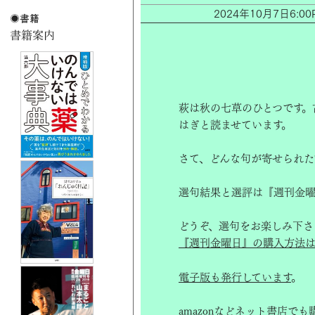
2024年10月7日6
萩は秋の七草のひとつです。
はぎと読ませています。
さて、どんな句が寄せられた
選句結果と選評は『週刊金曜
どうぞ、選句をお楽しみ下さ
『週刊金曜日』の購入方法は
電子版も発行しています
。
amazon
などネット書店でも