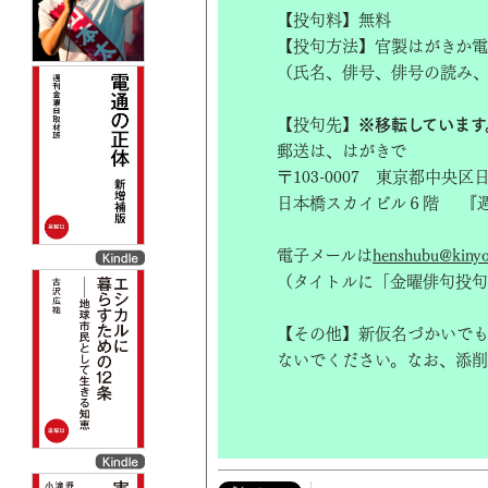
【投句料】無料
【投句方法】官製はがきか電
（氏名、俳号、俳号の読み
【投句先】
※移転しています
郵送は、はがきで
〒103-0007 東京都中央
日本橋スカイビル６階 『
電子メールは
henshubu@kinyob
（タイトルに「金曜俳句投句
【その他】新仮名づかいで
ないでください。なお、添削