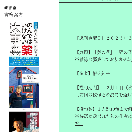
『週刊金曜日』２０２３年３
【兼題】「菜の花」「猫の
※雑詠は募集しておりません
【選者】櫂未知子
【投句期間】 ２月１日（
〔前回の投句との混同を避
【投句数】１人計10句まで
※特選に選ばれた句の作者
す。