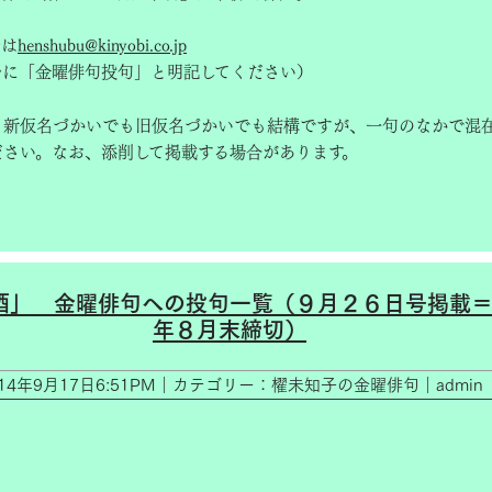
ルは
henshubu@kinyobi.co.jp
ルに「金曜俳句投句」と明記してください）
】新仮名づかいでも旧仮名づかいでも結構ですが、一句のなかで混
ださい。なお、添削して掲載する場合があります。
酒」__金曜俳句への投句一覧（９月２６日号掲載
年８月末締切）
014年9月17日6:51PM｜カテゴリー：櫂未知子の金曜俳句｜admin