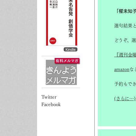
「櫂未知
選句結果
どうぞ、
『週刊金
amazon
な
予約もで
(さらに…)