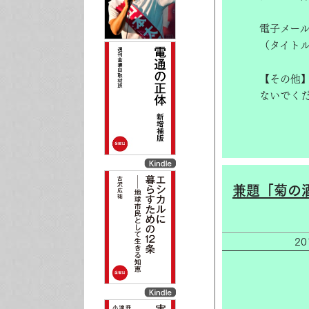
電子メー
（タイト
【その他
ないでく
兼題「菊の
2