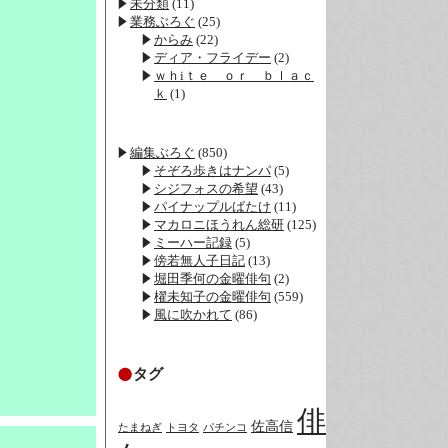
未分類
(11)
業務ぶろぐ
(25)
からみ
(22)
ディア・フライデー
(2)
ｗｈiｔｅ ｏｒ ｂｌａｃ
ｋ
(1)
編集ぶろぐ
(850)
そぞろ歩きはナンパ
(5)
シジフォスの希望
(43)
パイナップルばたけ
(11)
マカロニほうれん総研
(125)
ミーハー記録
(5)
傍若無人子日記
(13)
堀田季何の金曜俳句
(2)
櫂未知子の金曜俳句
(559)
風に吹かれて
(86)
タグ
俳
佐高信
たまねぎ
トヨタ
パチンコ