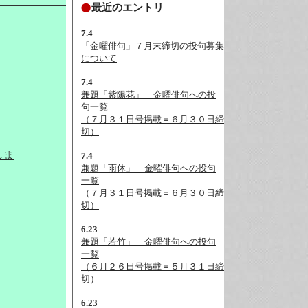
最近のエントリ
7.4
「金曜俳句」７月末締切の投句募集
について
7.4
兼題「紫陽花」__金曜俳句への投
句一覧
（７月３１日号掲載＝６月３０日締
切）
しま
7.4
兼題「雨休」__金曜俳句への投句
一覧
（７月３１日号掲載＝６月３０日締
切）
6.23
兼題「若竹」__金曜俳句への投句
一覧
（６月２６日号掲載＝５月３１日締
切）
6.23