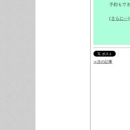
予約もで
(さらに…)
≪次の記事