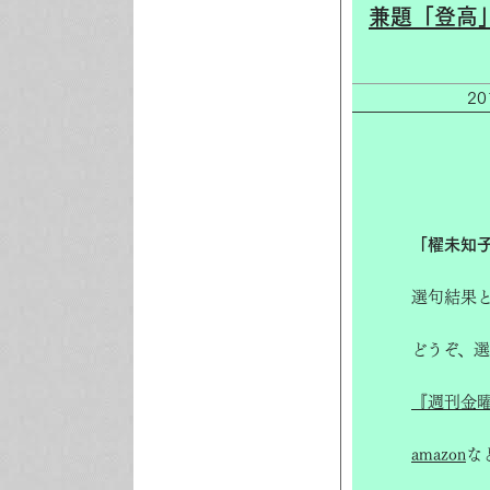
兼題「登高
2
「櫂未知
選句結果
どうぞ、
『週刊金
amazon
な