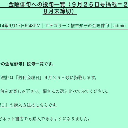
」__金曜俳句への投句一覧（９月２６日号掲載＝
８月末締切）
014年9月17日6:48PM｜カテゴリー：櫂未知子の金曜俳句｜admin
子の金曜俳句」投句一覧です。
と選評は『週刊金曜日』９月２６日号に掲載します。
選句をお楽しみ下さり、櫂さんの選と比べてみてください。
曜日』の購入方法はこちらです
。
どネット書店でも購入できるようになりました。