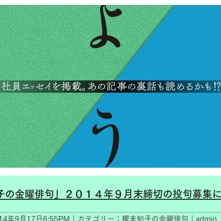
子の金曜俳句」２０１４年９月末締切の投句募集
014年9月17日6:55PM｜カテゴリー：櫂未知子の金曜俳句｜admin