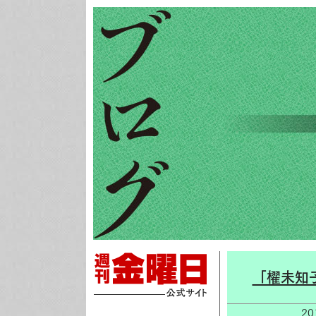
「櫂未知
2