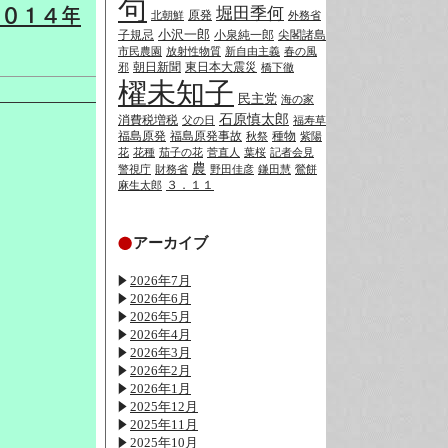
句
堀田季何
２０１４年
原発
北朝鮮
外務省
小沢一郎
子規忌
小泉純一郎
尖閣諸島
市民農園
放射性物質
新自由主義
春の風
朝日新聞
東日本大震災
邪
橋下徹
櫂未知子
民主党
海の家
石原慎太郎
消費税増税
父の日
福寿草
福島原発
福島原発事故
種物
秋祭
紫陽
花
花種
茄子の花
菅直人
葉桜
記者会見
農
警視庁
財務省
野田佳彦
鎌田慧
鶯餅
３．１１
麻生太郎
アーカイブ
2026年7月
2026年6月
2026年5月
2026年4月
2026年3月
2026年2月
2026年1月
2025年12月
2025年11月
2025年10月