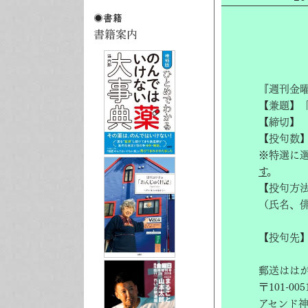
『週刊金
【兼題】
【締切】
【投句数】
※特選に
す
。
【投句方
（氏名、
【投句先
郵送はは
〒101-0
アセンド