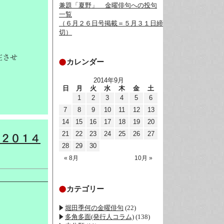
兼題「夏野」__金曜俳句への投句
一覧
（６月２６日号掲載＝５月３１日締
切）
在させ
カレンダー
2014年9月
日
月
火
水
木
金
土
1
2
3
4
5
6
7
8
9
10
11
12
13
14
15
16
17
18
19
20
21
22
23
24
25
26
27
＝２０１４
28
29
30
« 8月
10月 »
カテゴリー
堀田季何の金曜俳句
(22)
多角多面(発行人コラム)
(138)