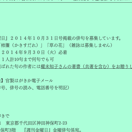
曜日』２０１４年１０月３１日号掲載の俳句を募集しています。
「柿簾（かきすだれ）」「草の花」（雑詠は募集しません）
 ２０１４年９月３０日（火）必着
１人計10句まで何句でも可
選ばれた句の作者には
櫂未知子さんの著書（共著を含む）をお贈り
法】官製はがきか電子メール
俳号、俳号の読み、電話番号を明記）
】
がきで
051 東京都千代田区神田神保町2-23
神保町3階 『週刊金曜日』金曜俳句係宛。