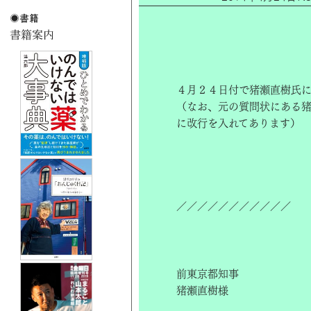
４月２４日付で猪瀬直樹氏に
（なお、元の質問状にある
に改行を入れてあります）
／／／／／／／／／／／
前東京都知事
猪瀬直樹様