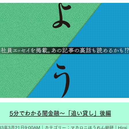
5分でわかる闇金融～「追い貸し」後編
003年3月21日9:00AM｜カテゴリー：マカロニほうれん総研｜Hirai