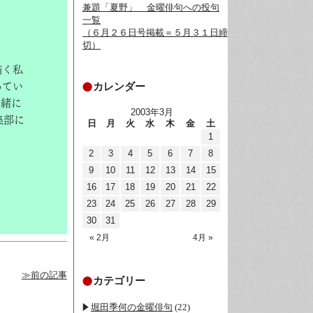
兼題「夏野」__金曜俳句への投句
一覧
（６月２６日号掲載＝５月３１日締
切）
描く私
カレンダー
ってい
一緒に
2003年3月
集部に
日
月
火
水
木
金
土
1
2
3
4
5
6
7
8
9
10
11
12
13
14
15
16
17
18
19
20
21
22
23
24
25
26
27
28
29
30
31
« 2月
4月 »
≫前の記事
カテゴリー
堀田季何の金曜俳句
(22)