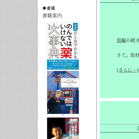
前編
の続
さて。取
(さらに…)