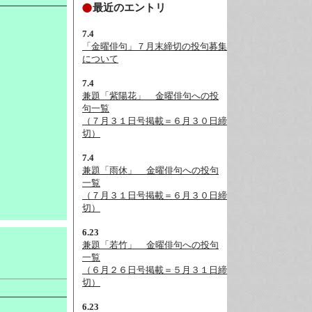
最近のエントリ
7.4
「金曜俳句」７月末締切の投句募集
について
7.4
兼題「紫陽花」__金曜俳句への投
句一覧
（７月３１日号掲載＝６月３０日締
切）
7.4
兼題「雨休」__金曜俳句への投句
一覧
（７月３１日号掲載＝６月３０日締
切）
6.23
兼題「若竹」__金曜俳句への投句
一覧
（６月２６日号掲載＝５月３１日締
切）
6.23