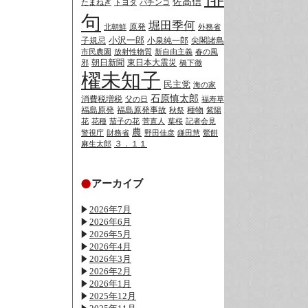
佐高信
たまねぎ
トヨタ
パチンコ
句
堀田季何
原発
北朝鮮
外務省
小沢一郎
子規忌
小泉純一郎
尖閣諸島
市民農園
放射性物質
新自由主義
春の風
朝日新聞
東日本大震災
邪
橋下徹
櫂未知子
民主党
海の家
石原慎太郎
消費税増税
父の日
福寿草
福島原発
福島原発事故
種物
秋祭
紫陽
花
花種
茄子の花
菅直人
葉桜
記者会見
農
警視庁
財務省
野田佳彦
鎌田慧
鶯餅
３．１１
麻生太郎
アーカイブ
2026年7月
2026年6月
2026年5月
2026年4月
2026年3月
2026年2月
2026年1月
2025年12月