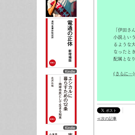
「伊田さ
小説とい
るような
なったと
配属とな
(さらに…)
≪次の記事