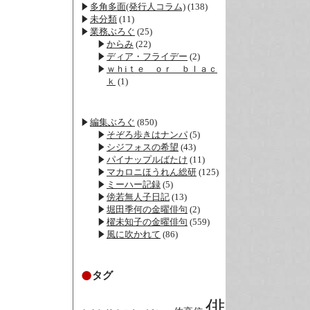
多角多面(発行人コラム)
(138)
未分類
(11)
業務ぶろぐ
(25)
からみ
(22)
ディア・フライデー
(2)
ｗｈiｔｅ ｏｒ ｂｌａｃ
ｋ
(1)
編集ぶろぐ
(850)
そぞろ歩きはナンパ
(5)
シジフォスの希望
(43)
パイナップルばたけ
(11)
マカロニほうれん総研
(125)
ミーハー記録
(5)
傍若無人子日記
(13)
堀田季何の金曜俳句
(2)
櫂未知子の金曜俳句
(559)
風に吹かれて
(86)
タグ
俳