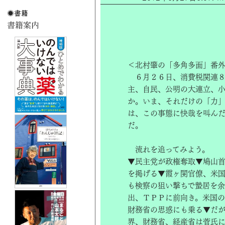
＜北村肇の「多角多面」番
６月２６日、消費税関連８
主、自民、公明の大連立、小
か。いま、それだけの「力」
は、この事態に快哉を叫ん
だ。
流れを追ってみよう。
▼民主党が政権奪取▼鳩山
を掲げる▼霞ヶ関官僚、米
も検察の狙い撃ちで蟄居を
出、ＴＰＰに前向き。米国の
財務省の思惑にも乗る▼だ
界、財務省、経産省は菅氏に