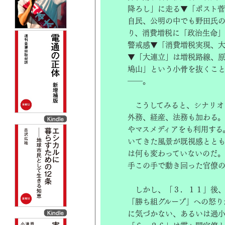
降ろし」に走る▼「ポスト
自民、公明の中でも野田氏の
り、消費増税に「政治生命
警戒感▼「消費増税実現、
▼「大連立」は増税路線、
鳩山」という小骨を抜くこ
――。
こうしてみると、シナリオ
外務、経産、法務も加わる
やマスメディアをも利用する
いてきた風景が既視感ととも
は何も変わっていないのだ
手この手で動き回った官僚
しかし、「３．１１」後、
「勝ち組グループ」への怒り
に気づかない、あるいは過小