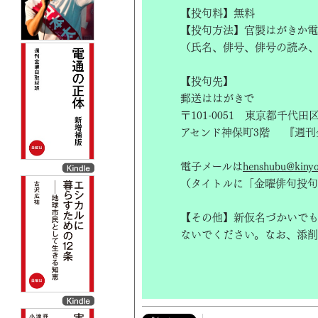
【投句料】無料
【投句方法】官製はがきか電
（氏名、俳号、俳号の読み
【投句先】
郵送ははがきで
〒101-0051 東京都千代田
アセンド神保町3階 『週刊
電子メールは
henshubu@kinyob
（タイトルに「金曜俳句投句
【その他】新仮名づかいで
ないでください。なお、添削