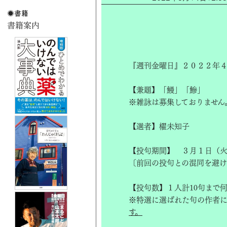
『週刊金曜日』２０２２年４
【兼題】「鰻」「鰺」
※雑詠は募集しておりません
【選者】櫂未知子
【投句期間】 ３月１日（
〔前回の投句との混同を避
【投句数】１人計10句まで
※特選に選ばれた句の作者
す。