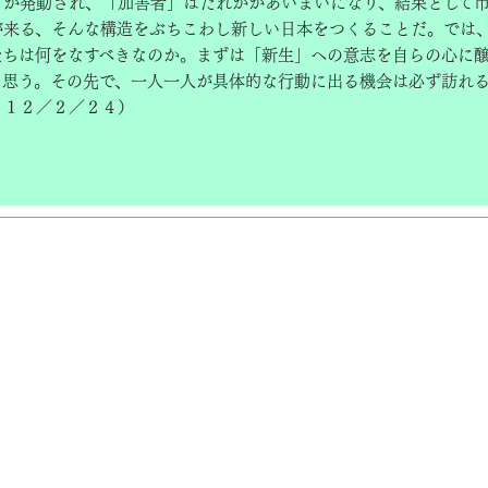
」が発動され、「加害者」はだれかがあいまいになり、結果として
が来る、そんな構造をぶちこわし新しい日本をつくることだ。では
たちは何をなすべきなのか。まずは「新生」への意志を自らの心に
と思う。その先で、一人一人が具体的な行動に出る機会は必ず訪れ
０１２／２／２４）