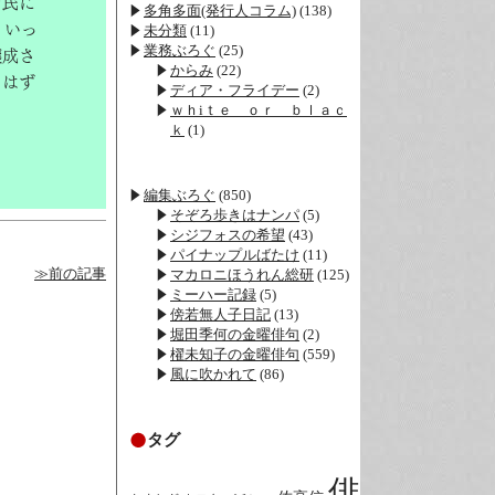
市民に
多角多面(発行人コラム)
(138)
、いっ
未分類
(11)
業務ぶろぐ
(25)
醸成さ
からみ
(22)
るはず
ディア・フライデー
(2)
ｗｈiｔｅ ｏｒ ｂｌａｃ
ｋ
(1)
編集ぶろぐ
(850)
そぞろ歩きはナンパ
(5)
シジフォスの希望
(43)
パイナップルばたけ
(11)
≫前の記事
マカロニほうれん総研
(125)
ミーハー記録
(5)
傍若無人子日記
(13)
堀田季何の金曜俳句
(2)
櫂未知子の金曜俳句
(559)
風に吹かれて
(86)
タグ
俳