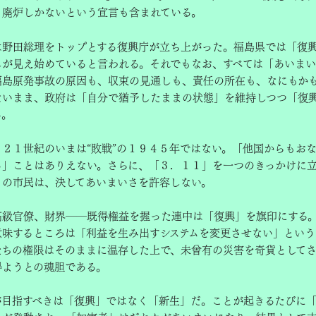
り廃炉しかないという宣言も含まれている。
野田総理をトップとする復興庁が立ち上がった。福島県では「復
しが見え始めていると言われる。それでもなお、すべては「あいま
福島原発事故の原因も、収束の見通しも、責任の所在も、なにもか
ないまま、政府は「自分で猶予したままの状態」を維持しつつ「復
る。
２１世紀のいまは“敗戦”の１９４５年ではない。「他国からもお
る」ことはありえない。さらに、「３．１１」を一つのきっかけに
くの市民は、決してあいまいさを許容しない。
級官僚、財界――既得権益を握った連中は「復興」を旗印にする
意味するところは「利益を生み出すシステムを変更させない」という
たちの権限はそのままに温存した上で、未曾有の災害を奇貨として
得ようとの魂胆である。
目指すべきは「復興」ではなく「新生」だ。ことが起きるたびに