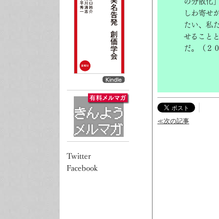
の分散化
しわ寄せ
たい、私
せること
だ。（２
≪次の記事