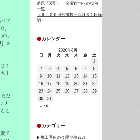
兼題「夏野」__金曜俳句への投句
一覧
（６月２６日号掲載＝５月３１日締
切）
興バブ
いな」
もがは
カレンダー
興」を
2026年8月
日
月
火
水
木
金
土
1
なじく
2
3
4
5
6
7
8
立ち上
9
10
11
12
13
14
15
16
17
18
19
20
21
22
23
24
25
26
27
28
29
。ただ
30
31
こと
« 7月
さらな
カテゴリー
「責任
堀田季何の金曜俳句
(22)