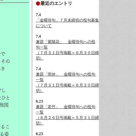
最近のエントリ
7.4
「金曜俳句」７月末締切の投句募集
について
7.4
兼題「紫陽花」__金曜俳句への投
句一覧
（７月３１日号掲載＝６月３０日締
会で
切）
。その
べき
7.4
兼題「雨休」__金曜俳句への投句
一覧
（７月３１日号掲載＝６月３０日締
でし
切）
たひと
6.23
他国
兼題「若竹」__金曜俳句への投句
一覧
（６月２６日号掲載＝５月３１日締
切）
けるこ
6.23
る姿