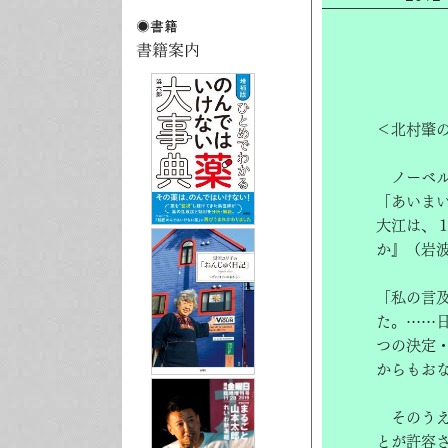
＜北村肇
ノーベル
「あいま
大江は、
か』（岩
「私の言
た。……
つの決定
からもお
そのうえ
とが許容