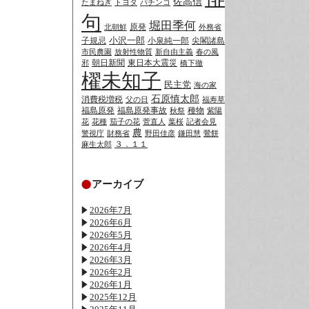
佐高信
たまねぎ
トヨタ
パチンコ
句
堀田季何
原発
北朝鮮
外務省
小沢一郎
子規忌
小泉純一郎
尖閣諸島
市民農園
放射性物質
新自由主義
春の風
朝日新聞
東日本大震災
邪
橋下徹
櫂未知子
民主党
海の家
石原慎太郎
消費税増税
父の日
福寿草
福島原発
福島原発事故
種物
秋祭
紫陽
花
花種
茄子の花
菅直人
葉桜
記者会見
農
警視庁
財務省
野田佳彦
鎌田慧
鶯餅
３．１１
麻生太郎
アーカイブ
2026年7月
2026年6月
2026年5月
2026年4月
2026年3月
2026年2月
2026年1月
2025年12月