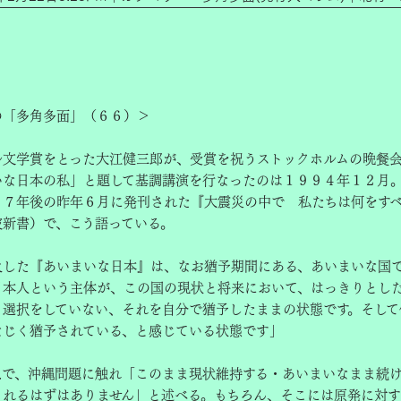
の「多角多面」（６６）＞
文学賞をとった大江健三郎が、受賞を祝うストックホルムの晩餐
いな日本の私」と題して基調講演を行なったのは１９９４年１２月
１７年後の昨年６月に発刊された『大震災の中で 私たちは何をす
波新書）で、こう語っている。
及した『あいまいな日本』は、なお猶予期間にある、あいまいな国
日本人という主体が、この国の現状と将来において、はっきりとし
・選択をしていない、それを自分で猶予したままの状態です。そして
なじく猶予されている、と感じている状態です」
で、沖縄問題に触れ「このまま現状維持する・あいまいなまま続
されるはずはありません」と述べる。もちろん、そこには原発に対す