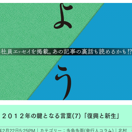
２０１２年の鍵となる言葉(7)「復興と新生」
2年2月22日5:25PM｜カテゴリー：多角多面(発行人コラム)｜北村