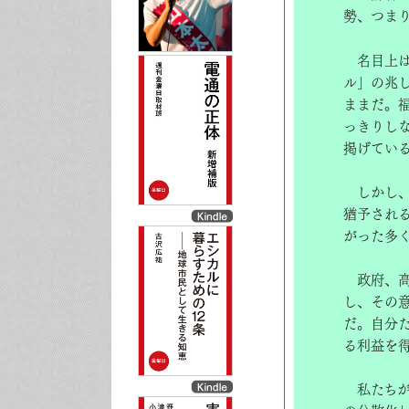
勢、つま
名目上は
ル」の兆
ままだ。
っきりし
掲げてい
しかし、
猶予され
がった多
政府、高
し、その
だ。自分
る利益を
私たちが