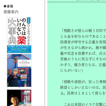
「残酷さが彼らの戦う目的
とも血を好むものであること
指導者が呼号する正義を実現
が生きながら焼かれ、腕や
義や信念を放棄すれば、兵士
苦痛のうちに死なずにすむ
かぎり、権力者たちは、正義
にちがいない」
「侵略や虐殺が、狂った専
絶望としかいえないのは、
る。民衆はときとして彼らを
これは米国のイラク攻撃につ