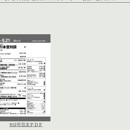
912号目次ＰＤＦ