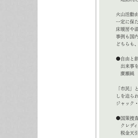
火山活動
一定に保
床暖房や
事例も国
どちらも
●自由と
出来事を
廣瀬純
「市民」
しを迫ら
ジャック
●国策捜査
クレディ
税金天引