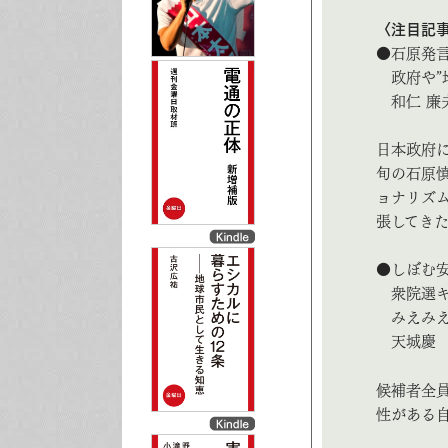
〈注目記
●石原発言
政府や”
和仁 廉
日本政府
旬の石原
ョナリズ
張してき
●しぼむ
衆院選キ
みえみえ
天城慶
候補者全
性がある