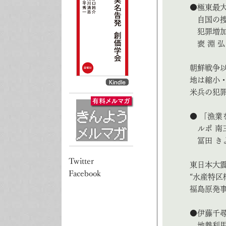
●極東最
自国の捜
犯罪増加
裵 淵 弘
朝鮮戦争
地は縮小
米兵の犯
● 「漁業
ルポ 南
冨田 き
東日本大
“水産特区
福島原発
●伊藤千尋
地熱利用