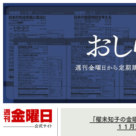
「櫂未知子の金
１１月