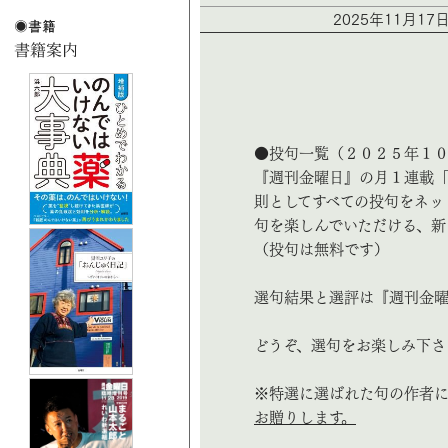
2025年11月1
●投句一覧（２０２５年１
『週刊金曜日』の月１連載
則としてすべての投句をネッ
句を楽しんでいただける、新
（投句は無料です）
選句結果と選評は『週刊金曜
どうぞ、選句をお楽しみ下さ
※特選に選ばれた句の作者
お贈りします。