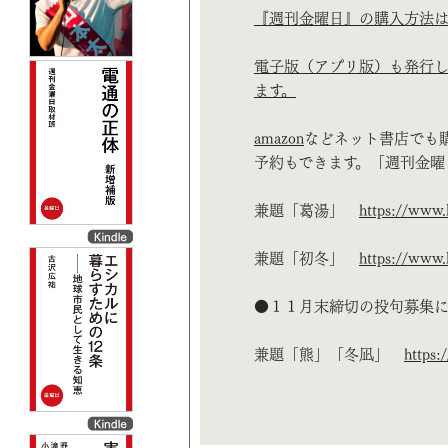
『週刊金曜日』の購入方法は
電子版（アプリ版）も発行し
ます。
amazon
などネット書店でも
予約もできます。「週刊金曜
兼題「葛湯」
https://www.
兼題「初冬」
https://www.
●１１月末締切の投句募集
兼題「熊」「冬凪」
https: