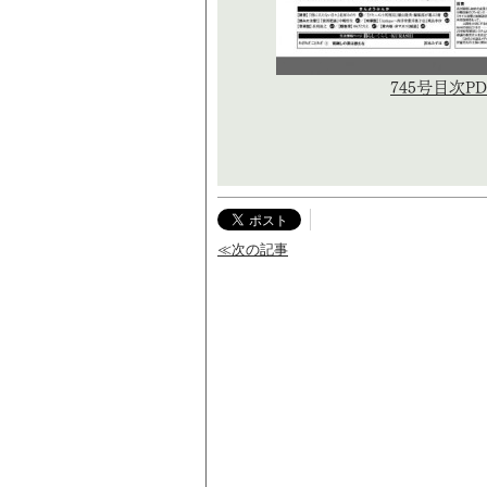
745号目次PD
≪次の記事