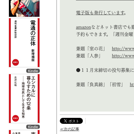
電子版も発行しています
。
amazon
などネット書店でも
予約もできます。「週刊金曜
兼題「室の花」
http://www
兼題「人参」
http://www
●１１月末締切の投句募集
兼題「負真綿」「初雪」
ht
≪次の記事