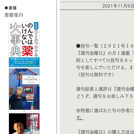
2021年11月8
●投句一覧（２０２１年１
『週刊金曜日』の月１連載
則としてすべての投句をネッ
句を楽しんでいただける、ま
（投句は無料です）
選句結果と選評は『週刊金曜
どうぞ、選句をお楽しみ下さ
※特選に選ばれた句の作者
す。
『週刊金曜日』の購入方法は