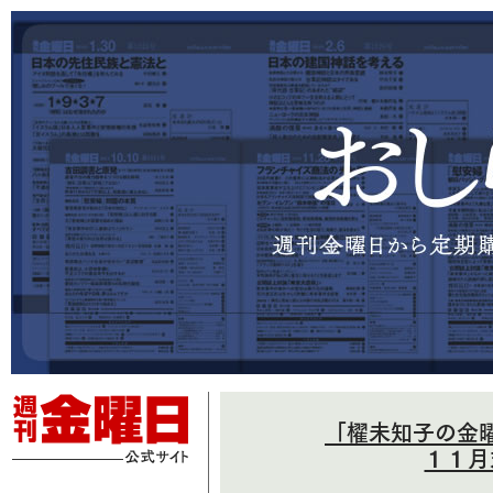
「櫂未知子の金
１１月