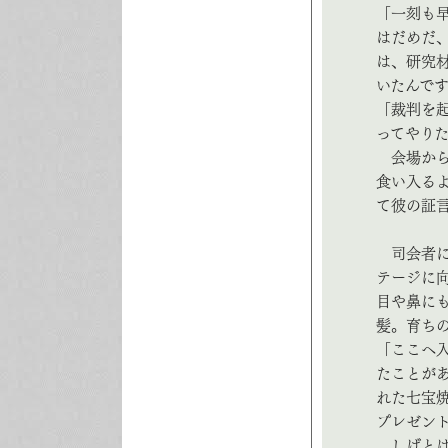
「一刻も
はだめだ
は、研究
いたんで
「裁判を
ってやり
会場から
食い入る
て彼の証
司会者に
テージに
目や鼻に
髪。育ち
「ここへ
たことが
れた七宝
プレゼン
しげとは