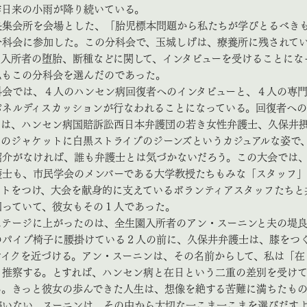
昨日来の小雨が降り続いている。
集会所を会場とした、「胎児標本問題から私たちが学びとるべき
分科会に参加した。この分科会で、玉城しげは、療養所に残されて
、入所者の堕胎、断種などに関して、インタビューを受けることにな
私もこの分科会を選んだのであった。
会では、４人のハンセン病回復者へのインタビューと、４人の専
パネルディスカッションが行なわれることになっている。回復者へ
ーは、ハンセン病国賠訴訟西日本弁護団の若き女性弁護士、久保井
ムのジャケットに白黒ストライブのジーンズというカジュアルな姿で
紹介がなければ、誰も弁護士とは気づかないだろう。この大会では
護士も、市民学会のメンバーである大学教授たちもみな「スタッフ
ートをつけ、大会を献身的に支えているボランティアスタッフたちと
回っていて、彼女もその１人であった。
テージに上がったのは、全生園入所者のアン・スーニンと夫の堤
のパイプ椅子に腰掛けている２人の前に、久保井弁護士は、膝をつ
マイクを近づける。アン・スーニンは、その名前からして、私は「在
と推察する。とすれば、ハンセン病と在日という二重の差別を受け
る。きっと彼女の歩んできた人生は、想像を絶する苦難に満ちたも
がいない。スーニンは、その中から大切な一こま一こまを選びだす