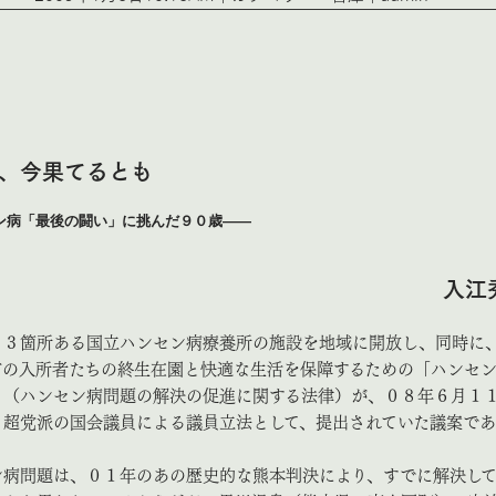
、今果てるとも
ハンセン病「最後の闘い」に挑んだ９０歳
入江
３箇所ある国立ハンセン病療養所の施設を地域に開放し、同時に
方の入所者たちの終生在園と快適な生活を保障するための「ハンセ
」（ハンセン病問題の解決の促進に関する法律）が、０８年６月１
。超党派の国会議員による議員立法として、提出されていた議案で
病問題は、０１年のあの歴史的な熊本判決により、すでに解決し