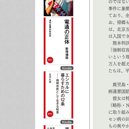
のではな
事件に象
ており、
お、帰郷
は、北京
は入国で
熊本判決
「強制収
いという
万人を超
たちは、
鹿児島・
病違憲国
彼女は特
（略称・
に取り組
セン病の
ちの爽や