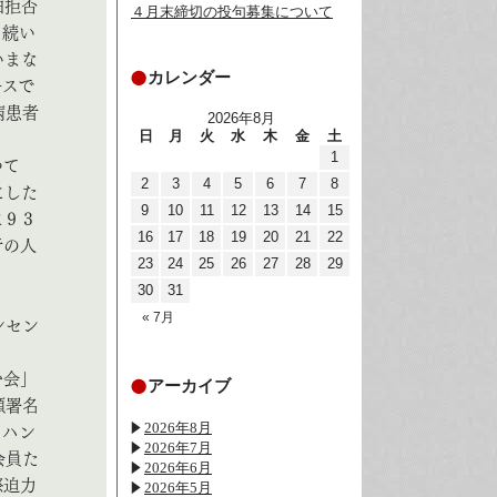
泊拒否
４月末締切の投句募集について
て続い
いまな
カレンダー
ースで
病患者
2026年8月
日
月
火
水
木
金
土
1
つて
2
3
4
5
6
7
8
にした
9
10
11
12
13
14
15
に９３
16
17
18
19
20
21
22
者の人
23
24
25
26
27
28
29
30
31
« 7月
ンセン
む会」
アーカイブ
願署名
2026年8月
。ハン
2026年7月
会員た
2026年6月
際迫力
2026年5月