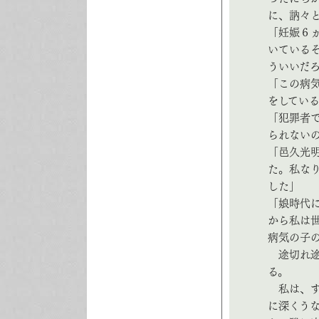
に、訥々
「妊娠６
いている
ういいだ
「この病
をしてい
「犯罪者
られない
「邑久光
た。私な
した」
「娘時代
から私は
病気の子
途切れ途
る。
私は、す
に深くう