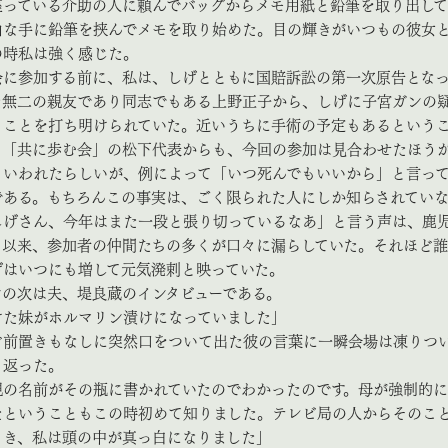
座っている介助の人に頼んでバッグからメモ用紙と鉛筆を取り出し
由な手に鉛筆を挟んでメモを取り始めた。目の輝きがいつもの彼女
の時私は強く感じた。
に参加する前に、私は、しげとともに国賠訴訟の第一次原告とな
た無二の親友であり同志でもある上野正子から、しげに子宮ガンの
うことを打ち明けられていた。近いうちに手術の予定もあるという
、「共に歩む会」の松下代表からも、今回の参加は見合わせたほう
といわれたらしいが、例によって「いつ死んでもいいから」と言っ
である。もちろんこの事実は、ごく限られた人にしか知らされてい
しげさん、今年はまた一段と張り切っているなあ」と言う声は、鹿
て以来、参加者の仲間たちの多くが口々に漏らしていた。それほど
げはいつにも増して元気溌剌と映っていた。
の次は夫、堤良蔵のインタビューである。
けた妹がホルマリン漬けになっていました」
前置きもなしに突然口をついて出た彼の言葉に一瞬会場は凍りつ
り返った。
親の名前がその瓶に書かれていたのでわかったのです。母が強制的
たということもこの時初めて知りました。テレビ局の人からそのこ
とき、私は頭の中が真っ白になりました」