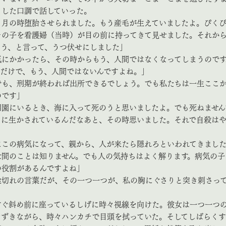
とした口調で話していった。
ヵ月の時堕胎させられました。もう産毛が生えていましたよ。ぴく
その子を看護婦（当時）が目の前に持ってきて見せました。それか
ろう、と言って、うつ伏せにしました」
気にかかったら、その時からもう、人間ではなくなってしまうのです
るだけで、もう、人間ではないんですよね。」
でも、刑期が終われば出所できるでしょう。でも私たちは一生ここ
のです」
明園にいるとき、海に入って死のうと思いましたよ。でも死ねません
りに生かされているんだなあと、その時思いました。それで自殺は
にこの病気になって、親から、人が来たら隠れろといわれてきまし
世間のことは知りません。でも人の気持ちはよく解ります。病気の子
の役割があるんですよね」
切れの言葉だが、その一つ一つが、私の胸にぐさりと突き刺さっ
ぐ斜め前に座っているしげに時々視線を向けた。彼女は一つ一つ
なずきながら、時々ハンカチで目頭を拭っていた。そしてしばらくす