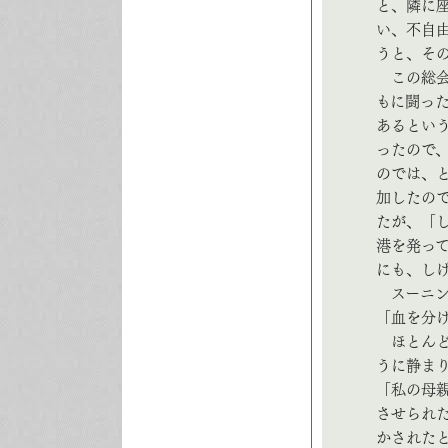
と、隣に
い、不自
うと、そ
この総会
もに闘っ
あるとい
ったので
のでは、
加したの
たが、「
港を発っ
にも、し
スーニン
「血を分
ほとんど
うに静ま
「私の母
させられ
かされた