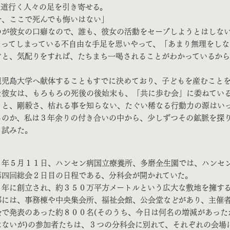
、道行く人々の足を引き寄せる。
今、ここで死んでも悔いはない」
が彼女の口癖なので、誰も、彼女の活動をセーブしようとはしな
まってしまっている不自由な手足を思いやって、「あまり無理をしな
どと、気配りをすれば、たちまち一喝されることがわかっているから
児島大学へ献体することもすでに決めており、子どもを産むこと
た彼女は、もろもろの死後の後始末も、「共に歩む会」に委ねてい
さと、剛毅さ、枯れる事を知らない、たぐい稀なる行動力の源はい
るのか、私は３年余りの付き合いの中から、少しずつその鉱脈を探
と試みた。
年５月１１日、ハンセン病国立療養所、多磨全生園では、ハンセ
第四回総会２日目の日程である、分科会が開かれていた。
年に創立され、約３５０万平方メートルという広大な敷地を擁す
部には、事務棟や中央集会所、福祉会館、公会堂などがあり、主催
会で発表のあった約８００名(そのうち、今日は何名の増減があった
はないが)の参加者たちは、３つの分科会に別れて、それぞれの会場