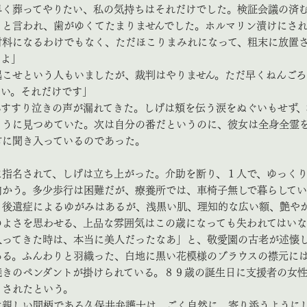
早く葬ってやりたい、私の気持ちはそれだけでした。検証会議の済
、と言われ、歯がゆくてたまりませんでした。ホルマリン漬けにさ
材料になるわけでもなく、ただほこりまみれになって、粗末に放置
すよ」
起こせという人もいましたが、裁判はやりません。ただ早くねんごろ
たい。それだけです」
すすり泣きの声が漏れてきた。しげは頬を伝う涙をぬぐいもせず、
ように見つめていた。次は自分の番だというのに、彼女は全身全霊
言に聞き入っているのであった。
指名されて、しげは立ち上がった。介助を断り、１人で、ゆっく
向かう。多少歩行は困難だが、療養所では、車椅子無しで暮らしてい
も後遺症によるゆがみはあるが、浅黒い肌、理知的な広い額、艶や
のよさを思わせる、上品な雰囲気はこの歳になっても失われてはいな
入ってきた時は、本当に美人だったなあ」と、敬愛園の古老が述懐
ある。ふんわりと羽織った、白地に黒い花模様のブラウスの襟元に
焼きのペンダントが掛けられている。８９歳の誕生日に支援者の女
トされたという。
親しい間柄である久保井弁護士は、ごく自然に、寄り添うように