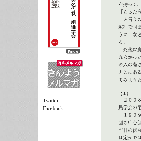
を持って
「たった
と言うの
遺症で固
うに」な
る。
死後は鹿
れなかっ
の人の潔
どこにあ
てみよう
（１）
２００８
民学会の
１９０９
園の中心
昨日の総
は定かで