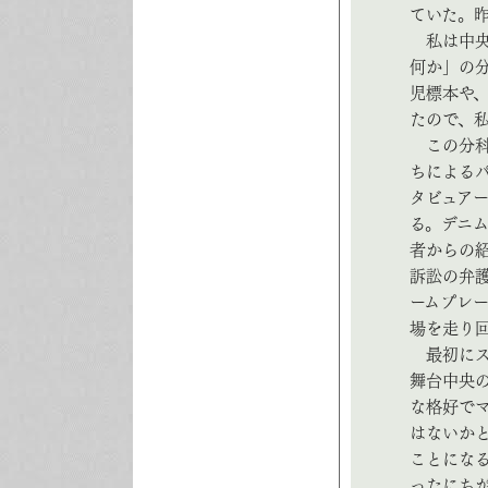
ていた。
私は中央
何か」の
児標本や
たので、
この分科
ちによる
タビュア
る。デニ
者からの
訴訟の弁
ームプレ
場を走り
最初にス
舞台中央
な格好で
はないか
ことにな
ったにち