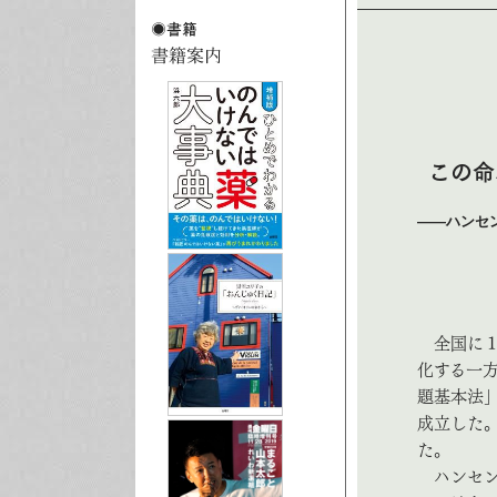
この命
――
全国に１
化する一
題基本法
成立した
た。
ハンセン