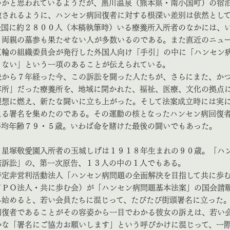
いかと思われているようだが、黒川温泉（熊本県・南小国町）の宿
徴されるように、ハンセン病回復者に対する根深い差別は依然とし
全国に約２８００人（本稿執筆時）いる療養所入所者のなかには、
も両親の墓参も果たせない人が多数いるのである。また直近のニュ
五輪の組織委員会が発行した外国人向け「手引」の中に「ハンセン
きない」という一項のあることが伝えられている。
から７年経った今、この訴訟を闘った人たちが、さらにまた、か
容所」だった療養所を、地域に開かれた、福祉、医療、文化の拠点
理想に燃え、新たな闘いに立ち上がった。そして法案成立時には実
える署名を集めたのである。その運動の核となったハンセン病回復
平均年齢７９・５歳。いわば命を賭けた最後の闘いでもあった。
星塚敬愛園入所者の玉城しげは１９１８年生まれの９０歳。「ハ
賠訴訟」の、第一次原告、１３人の中の１人でもある。
定非営利活動法人「ハンセン病問題の全面解決を目指して共に歩
ＮＰＯ法人・共に歩む会）が「ハンセン病問題基本法案」の国会請
み始めると、若い会員たちに混じって、たびたび街頭署名に立った
回復者であることがその容姿から一目でわかる彼女の訴えは、若い
かな「署名にご協力お願いします」という呼びかけに混じって、一