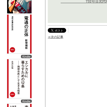
732号目次PD
≪次の記事