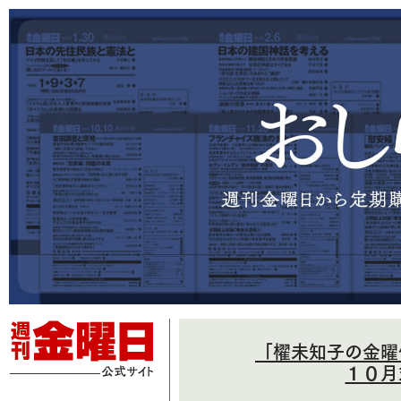
「櫂未知子の金曜
１０月