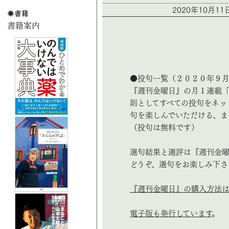
2020年10月1
●投句一覧（２０２０年９
『週刊金曜日』の月１連載
則としてすべての投句をネッ
句を楽しんでいただける、ま
（投句は無料です）
選句結果と選評は『週刊金曜
どうぞ、選句をお楽しみ下さ
『週刊金曜日』の購入方法は
電子版も発行しています
。