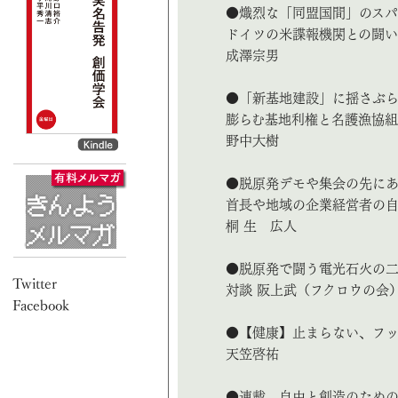
●熾烈な「同盟国間」のス
ドイツの米諜報機関との闘い
成澤宗男
●「新基地建設」に揺さぶ
膨らむ基地利権と名護漁協
野中大樹
●脱原発デモや集会の先に
首長や地域の企業経営者の
桐 生 広人
●脱原発で闘う電光石火の二
対談 阪上武（フクロウの会） ×
●【健康】止まらない、フ
天笠啓祐
●連載 自由と創造のための