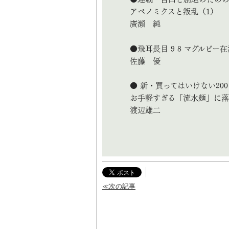
アベノミクスと叛乱（1）
廣瀬 純
●飛耳長目 9 8 マグルビ
佐藤 優
● 新・買ってはいけない200
お手軽すぎる「流水麺」に落
渡辺雄二
≪次の記事