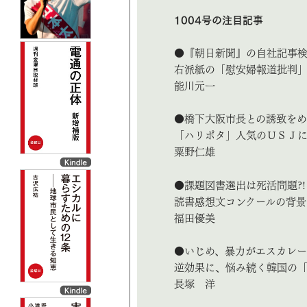
1004号の注目記事
●『朝日新聞』の自社記事
右派紙の「慰安婦報道批判
能川元一
●橋下大阪市長との誘致をめ
「ハリポタ」人気のＵＳＪに
粟野仁雄
●課題図書選出は死活問題?!
読書感想文コンクールの背景
福田優美
●いじめ、暴力がエスカレー
逆効果に、悩み続く韓国の
長塚 洋