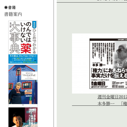
週刊金曜日201
本多勝一 「権力」に