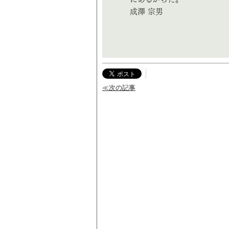
成澤 宗男
≪次の記事