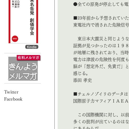
●全ての原発が停止しても電
■23年前から予想されてい
東電社内で消された危険信
東日本大震災と同じような
証拠が見つかったのは１９
が地層に残されており、当
電力は津波の危険性を何度
脳が「想定外だ、免責だ」
感じる。
添田 孝史
■チェルノブイリのデータは
国際原子力マフィアＩＡＥＡ
この国際機関に対し、以前
多くの批判が出ているのは
にあるからだ。