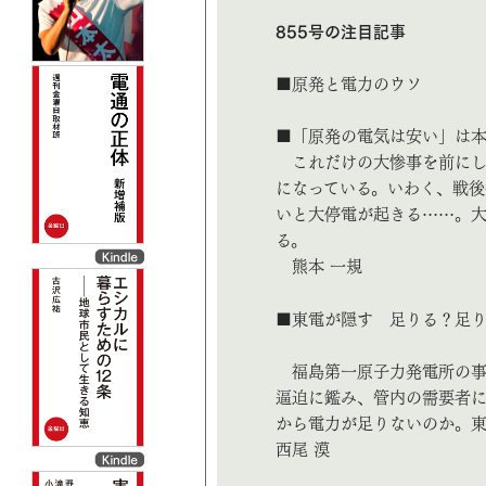
855号の注目記事
■原発と電力のウソ
■「原発の電気は安い」は
これだけの大惨事を前にして
になっている。いわく、戦後
いと大停電が起きる……。
る。
熊本 一規
■東電が隠す 足りる？足
福島第一原子力発電所の事
逼迫に鑑み、管内の需要者に
から電力が足りないのか。東
西尾 漠