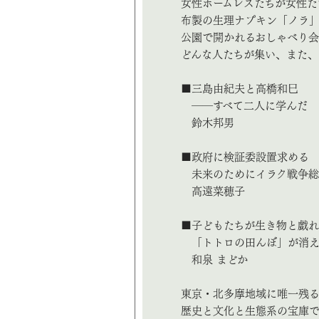
女性ホームレスたちが女性た
布製の生理ナプキン「ノラ」
公園で開かれるおしゃべり会
どんな人たちが集い、また、
■三島由紀夫と高橋和巳
――すべて二人に学んだ
鈴木邦男
■政府に検証委設置求める
未来のためにイラク戦争総
高遠菜穂子
■子どもたちが生き物と戯
「トトロの田んぼ」が消え
和泉 まどか
東京・北多摩地域に唯一残
歴史と文化と生態系の宝庫