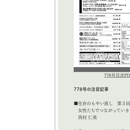
778号目次PD
778号の注目記事
■生存のもやい直し 第３
女性たちでつながっていき
西村 仁美