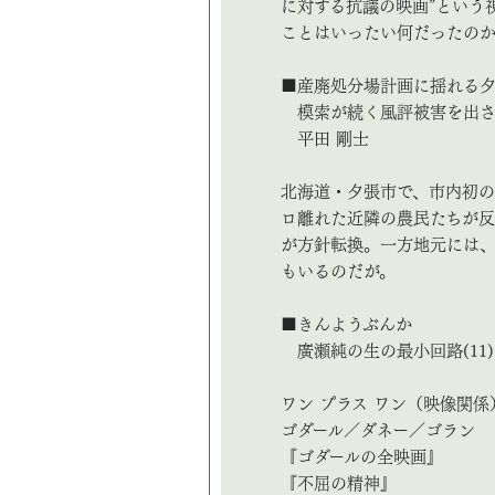
に対する抗議の映画”という
ことはいったい何だったの
■産廃処分場計画に揺れる
模索が続く風評被害を出さ
平田 剛士
北海道・夕張市で、市内初
ロ離れた近隣の農民たちが反
が方針転換。一方地元には
もいるのだが。
■きんようぶんか
廣瀬純の生の最小回路(11)
ワン プラス ワン（映像関係
ゴダール／ダネー／ゴラン
『ゴダールの全映画』
『不屈の精神』