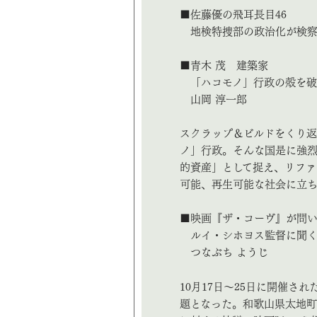
■佐藤優の飛耳長目46
地検特捜部の政治化が検察
■青木 茂 建築家
「ハコモノ」行政の殻を破
山岡 淳一郎
スクラップ＆ビルドをくり返
ノ」行政。そんな国是に強
的資産」として捉え、リファ
可能、再生可能な社会に立ち
■映画『ザ・コーヴ』が問
ルイ・シホヨス監督に聞
つなぶち ようじ
10月17日～25日に開催さ
題となった。和歌山県太地町