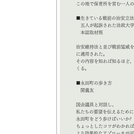
この地で保育所を営む一人
■生きている戦前の治安立
五人が起訴された法政大学
本誌取材班
治安維持法と並び戦前猛威
に適用された。
その内容を知れば知るほど
くる。
■永田町の歩き方
関義友
国会議員と対話し、
私たちの要望を伝えるために
永田町をどう歩けばいいか?
ちょっとしたコツがわかれ
より効果的なアプローチが可