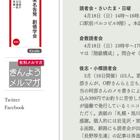
読者会・さいたま・日曜
4月18日（日）14時～16
口駅前パルコビル9階）。本誌感
倉敷読者会
4月18日（日）13時半～1
マは「階級構成」。問合せ（TEL
後志・小樽読者会
3月（16日開催）は5人。第
部さんが、O野さんらと立ち
当の阿部さんのメモ書きによ
込み399円でお釣りに苦労
が協働で発行しているミニコ
ただく。表紙の「札幌・旭
感謝。個人的には岩見沢・
る函館、釧路にも読者会が出
「長野厚生連」の記事は秀