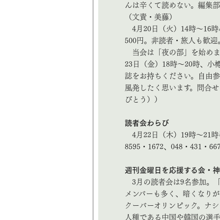
んは辛くて読めない。編集
（文責・美藤）
4月20日（火）14時～1
500円。非読者・旅人も歓
当会は「夜の部」を始めます
23日（金）18時～20時、
誌をお持ちください。自由
風発したく思います。問合せ（Mail b
びとう））
読者会わらび
4月22日（木）19時～21時
8595・1672、048・431・6670、
週刊金曜日を応援する会・
3月の読者会は9名参加。
メンバーも多く、暗くなりが
クーバーオリンピック。ナシ
人種である中国や韓国の選手