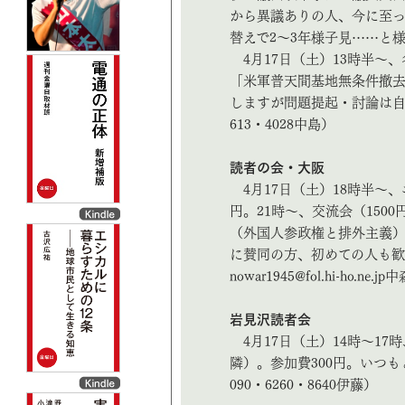
から異議ありの人、今に至っ
替えで2～3年様子見……と
4月17日（土）13時半～、
「米軍普天間基地無条件撤去」
しますが問題提起・討論は自由
613・4028中島）
読者の会・大阪
4月17日（土）18時半～
円。21時～、交流会（150
（外国人参政権と排外主義）
に賛同の方、初めての人も歓迎しま
nowar1945@fol.hi-ho.ne.jp
岩見沢読者会
4月17日（土）14時～1
隣）。参加費300円。いつ
090・6260・8640伊藤）