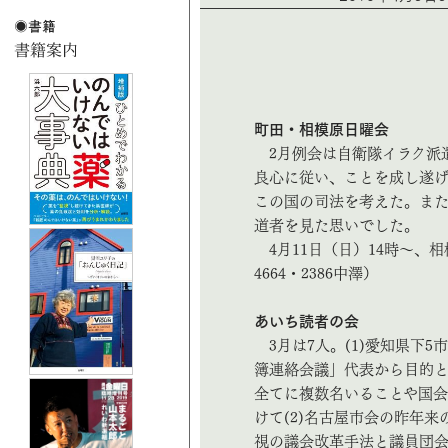
町田・相模原日曜会
2月例会は自衛隊イラク派
良心に従い、ことを成し遂げ
この国の司法を考えた。ま
道者を見た思いでした。
4月11日（日）14時～、相
4664・2386中澤）
あいち読者の会
3月は7人。(1)愛知県下
簿連絡会議」代表から目的と
全てに複数名いることや国
けて(2)名古屋市会の昨年
視の議会改革手法と議員団会