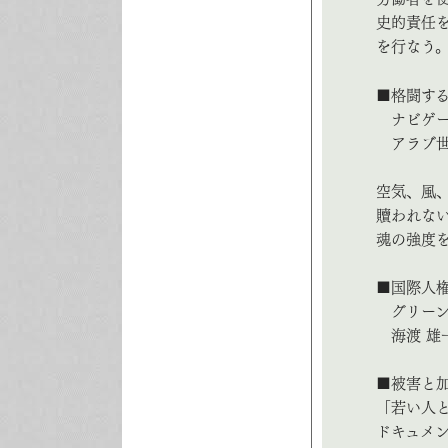
史的責任
を行なう
■格闘する
ナビゲー
アラブ世
空気、風
贖われな
魂の強度
■国際人
グリーン
海渡 雄
■被害と
「若い人
ドキュメ