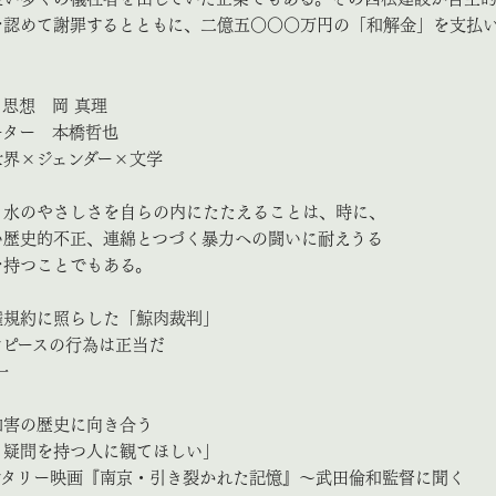
を認めて謝罪するとともに、二億五〇〇〇万円の「和解金」を支払
。
思想 岡 真理
ター 本橋哲也
界×ジェンダー×文学
、水のやさしさを自らの内にたたえることは、時に、
い歴史的不正、連綿とつづく暴力への闘いに耐えうる
を持つことでもある。
権規約に照らした「鯨肉裁判」
ピースの行為は正当だ
一
加害の歴史に向き合う
と疑問を持つ人に観てほしい」
ンタリー映画『南京・引き裂かれた記憶』～武田倫和監督に聞く