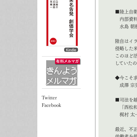
■陸上自
内部資料
水島 朝
陸自はイ
侵略した
このほど
していた
◆今こそ
成澤 宗
■司法を
「西松和
梶村 太
最近、不
労働者を