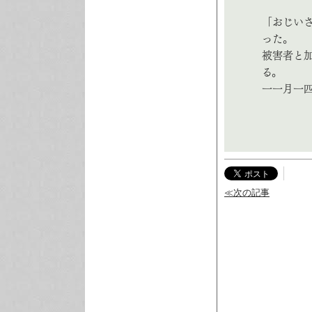
「おじい
った。
被害者と
る。
一一月一
≪次の記事