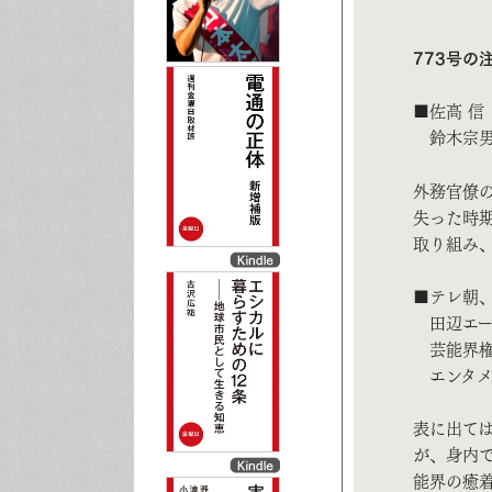
773号の
■佐高 信
鈴木宗
外務官僚
失った時
取り組み
■テレ朝、
田辺エー
芸能界権
エンタメ
表に出て
が、身内
能界の癒