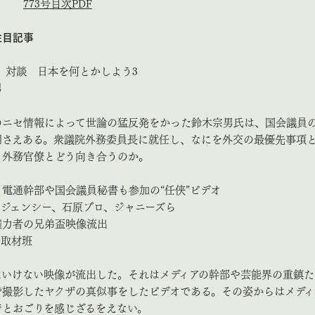
773号目次PDF
注目記事
 対談 日本を何とかしよう3
男
のニセ情報によって世論の猛反発をかった鈴木宗男氏は、国会議員
期さえある。衆議院外務委員長に就任し、なにを外交の最優先事項
、外務官僚とどう向き合うのか。
電通幹部や国会議員秘書も参加の“任侠”ビデオ
ジェンシー、石原プロ、ジャニーズら
力者の兄弟盃映像流出
取材班
はいけない映像が流出した。それはメディアの幹部や芸能界の重鎮た
で撮影したヤクザの真似事をしたビデオである。その姿からはメディ
着とおごりを感じざるをえない。