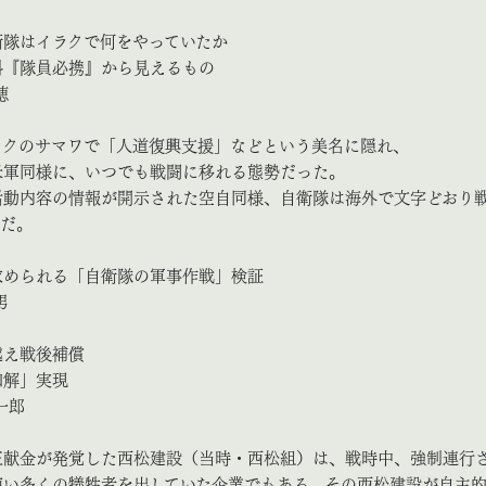
衛隊はイラクで何をやっていたか
『隊員必携』から見えるもの
穂
ラクのサマワで「人道復興支援」などという美名に隠れ、
米軍同様に、いつでも戦闘に移れる態勢だった。
活動内容の情報が開示された空自同様、自衛隊は海外で文字どおり
のだ。
求められる「自衛隊の軍事作戦」検証
男
越え戦後補償
解」実現
一郎
正献金が発覚した西松建設（当時・西松組）は、戦時中、強制連行
使い多くの犠牲者を出していた企業でもある。その西松建設が自主