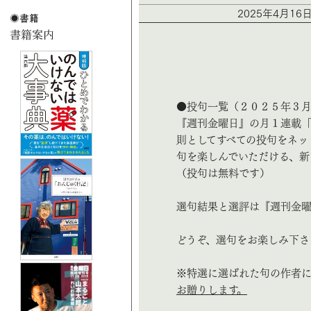
2025年4月16
●投句一覧（２０２５年３
『週刊金曜日』の月１連載
則としてすべての投句をネッ
句を楽しんでいただける、新
（投句は無料です）
選句結果と選評は『週刊金曜
どうぞ、選句をお楽しみ下さ
※特選に選ばれた句の作者
お贈りします。