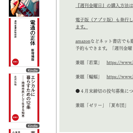
『週刊金曜日』の購入方法は
電子版（アプリ版）も発行し
ます。
amazon
などネット書店でも
予約もできます。「週刊金曜
兼題「若葉」
https://www.
兼題「蝙蝠」
https://www.
●４月末締切の投句募集に
兼題「ゼリー」「夏布団