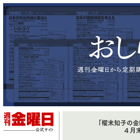
「櫂未知子の金
４月