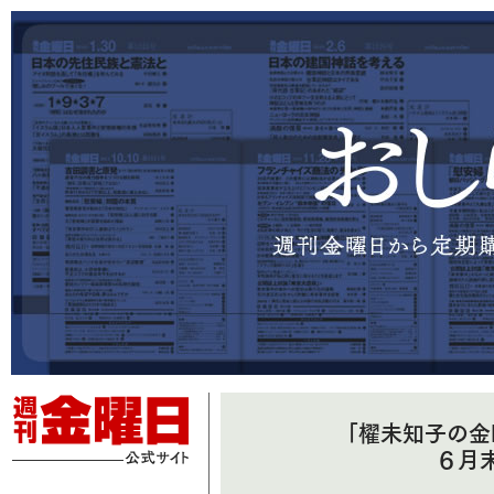
「櫂未知子の金
６月