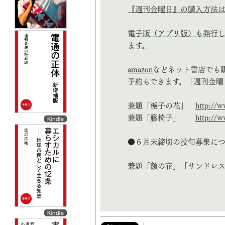
『週刊金曜日』の購入方法は
電子版（アプリ版）も発行し
ます。
amazon
などネット書店でも
予約もできます。「週刊金曜
兼題「梔子の花」
http://w
兼題「籐椅子」
http://w
●６月末締切の投句募集に
兼題「額の花」「サンドレ