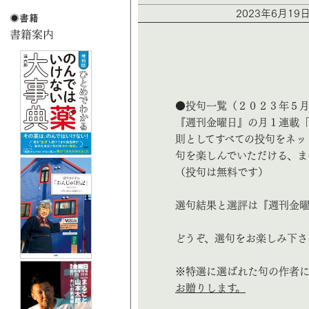
2023年6月19
●投句一覧（２０２３年５
『週刊金曜日』の月１連載
則としてすべての投句をネッ
句を楽しんでいただける、ま
（投句は無料です）
選句結果と選評は『週刊金曜
どうぞ、選句をお楽しみ下さ
※特選に選ばれた句の作者
お贈りします。