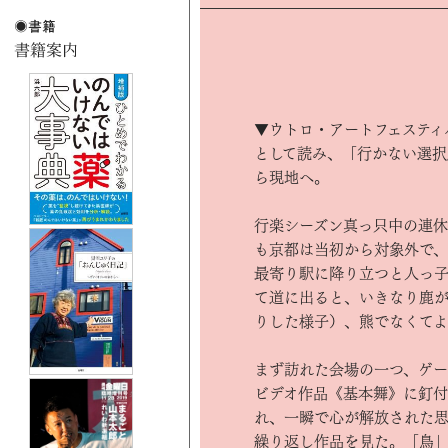
▼ウトロ・アートフェスティ
として読み、「行かない選択
ら現地へ。
行楽シーズン真っ只中の連休
も京都は当初から対象外で、
最寄り駅に降り立つと人っ子
て道に出ると、いきなり鹿
りした様子）、熊でなくて
まず訪れた会場の一つ、ゲー
ビデオ作品《基本舞》に釘
れ、一瞬で心が解放された
繰り返し作品を見た。「鳥