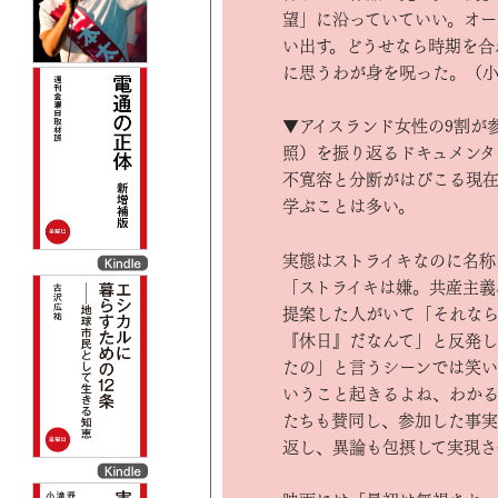
望」に沿っていていい。オー
い出す。どうせなら時期を合わ
に思うわが身を呪った。（
▼アイスランド女性の9割が参
照）を振り返るドキュメンタ
不寛容と分断がはびこる現
学ぶことは多い。
実態はストライキなのに名称
「ストライキは嫌。共産主義
提案した人がいて「それなら
『休日』だなんて」と反発
たの」と言うシーンでは笑い
いうこと起きるよね、わかる
たちも賛同し、参加した事実
返し、異論も包摂して実現さ