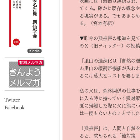
映画には「最初は無視され
てくる。確かに既存の概念
る現実がある。でもあきらめ
る。（宮本有紀）
▼昨今の熊被害の報道を見て
のＸ（旧ツイッター）の投稿
「里山の過疎化は『自然の逆
ん里山の緩衝帯機能が失わ
るには莫大なコストを要します
私の父は、森林関係の仕事を
に入る時に持っていく熊対策
夏に帰郷した際に父に熊につ
は一度もないとのことでし
「熊被害」は、人間と自然
ると、求められる「熊対策