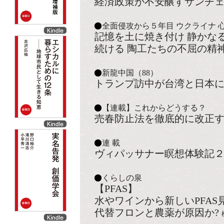
経済政策が不安醸すサンチ
全面侵攻から５年目 ウクライナ 
記憶を土に焼き付け 静かな
続ける 陶工たちの不屈の精
新龍中国（88）
トランプ訪中が台湾と日本
【連載】これからどうする？
売春防止法を徹底的に改正
連 載
ヴィパッサナー瞑想体験記
くらしの泉
【PFAS】
水やワインから新しいPFAS
代替フロンと農薬が原因か?