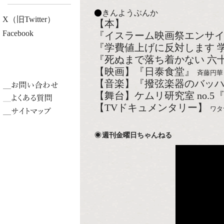
きんようぶんか
X（旧Twitter）
【本】
Facebook
『イスラーム映画祭エンサ
『学費値上げに反対します 
『死ぬまで落ち着かない 六
【映画】『日泰食堂』
斉藤円華
【音楽】『撥弦楽器のバッハ
【舞台】ケムリ研究室 no.
【TVドキュメンタリー】
ワタ
週刊金曜日ちゃんねる