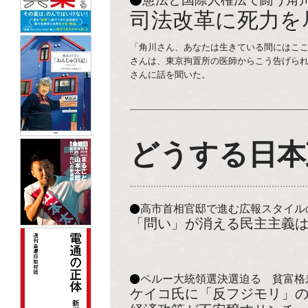
司法改革に死力を
「角川さん、あなたは生きている間にはここか
さんは、東京拘置所の医師からこう告げら
さんに話を聞いた。
どうする日本
高市首相官邸で進む広報スタイル
「問い」が消える民主主義
ペルー大統領選決選迫る 貧富格
ケイコ氏に「反フジモリ」