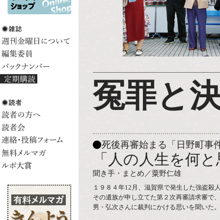
冤罪と
死後再審始まる「日野町事
「人の人生を何と
聞き手・まとめ／粟野仁雄
１９８４年12月、滋賀県で発生した強盗殺
その遺族が申し立てた第２次再審請求審で
男・弘次さんに裁判にかける思いを聞いた