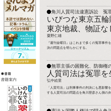
角川人質司法違憲訴訟 冤
いびつな東京五輪
東京地裁、物証な
粟野仁雄
『週刊金曜日』はこれまで多くの冤罪事件
決の問題点を明らかにする。
無罪主張の困難化、防御権
人質司法は冤罪を
弘中絵里
「人質司法」は刑事事件の判決にも悪影響
する人質司法の問題点を角川歴彦さん側の
憲法と国際人権法で闘う角