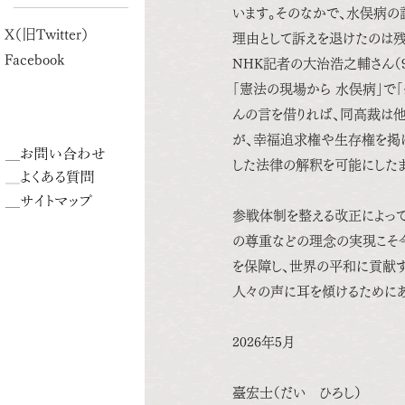
います。そのなかで、水俣病の
X（旧Twitter）
理由として訴えを退けたのは
Facebook
NHK記者の大治浩之輔さん（9
「憲法の現場から 水俣病」で
んの言を借りれば、同高裁は
が、幸福追求権や生存権を掲
した法律の解釈を可能にしたま
参戦体制を整える改正によっ
の尊重などの理念の実現こそ今
を保障し、世界の平和に貢献
人々の声に耳を傾けるためにあ
2026年5月
臺宏士（だい ひろし）