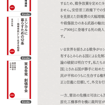
するため、戦争放棄を定めた
ません。安倍晋三政権下での
を見据えた防衛費の大幅増額
や殺傷能力のある武器の輸出
ーグ009』に登場する死の商人
す。
いま世界を揺さぶる戦争がロシ
有するとみられる国による先制
論の破綻は明白です。私たち
国」とされる国が勝手に始めた
民が平和のうちに生存する権
正と信義に信頼して、外交を行
一方、憲法の危機は司法にも及
原化工機事件を機に裁判官が