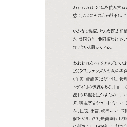
われわれは、34年を積み重ね
感じ、ここにその志を継承し、
いかなる機構、どんな既成組
き、共同参加、共同編集によ
作りたいと願っている。
われわれをバックアップしてく
1935年、ファシズムの戦争挑
（作家・評論家）が創刊し、管
ルディ）』の伝統もある。「自
流」の熱望を生かすために、ロマ
ダ、物理学者ジョリオ・キュリ
み、社説、発言、政治ニュース
欄を大きく取り、長編連載小説
に刺激され、1936年、京都