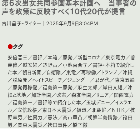
第６次男女共同参画基本計画へ 当事者の
声を政策に反映すべく10代20代が提言
古川晶子・ライター｜2025年9月9日3:04PM
●
タグ
安倍晋三
／
書評
／
本箱
／
原発
／
新型コロナ
／
東京電力
／
菅
義偉
／
慰安婦
／
辺野古
／
小池百合子
／
書評・本箱で紹介し
た本
／
朝日新聞
／
自衛隊
／
東電
／
再稼働
／
トランプ
／
沖縄
／
脱原発
／
ヘイトスピーチ
／
ジェンダー
／
君が代
／
東京五輪
／
原発再稼働
／
福島第一原発
／
麻生太郎
／
岸田文雄
／
沖
縄と基地
／
加計学園
／
改憲
／
森友学園
／
リニア
／
関西電力
／
福島第一
／
書評等で紹介した本
／
玉城デニー
／
イスラエ
ル
／
安倍政権
／
東日本大震災
／
被曝
／
北朝鮮
／
ＮＨＫ
／
枝
野幸男
／
性暴力
／
憲法
／
高市早苗
／
朝鮮半島情勢
／
袴田
巖
／
関東大震災
／
袴田事件
／
橋下徹