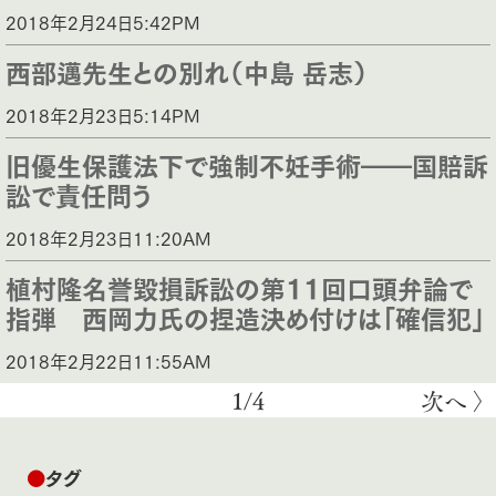
2018年2月24日5:42PM
西部邁先生との別れ（中島 岳志）
2018年2月23日5:14PM
旧優生保護法下で強制不妊手術――国賠訴
訟で責任問う
2018年2月23日11:20AM
植村隆名誉毀損訴訟の第11回口頭弁論で
指弾 西岡力氏の捏造決め付けは「確信犯」
2018年2月22日11:55AM
1/4
次へ 〉
●
タグ