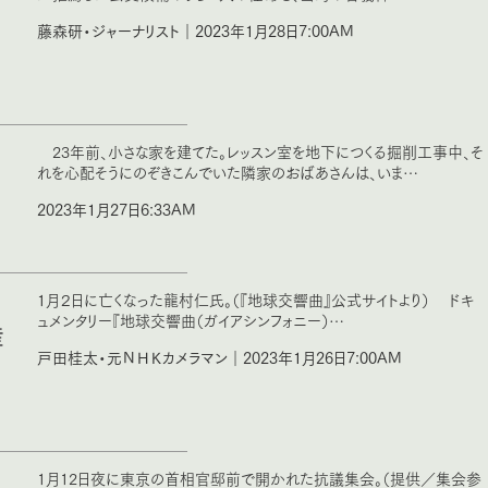
藤森研・ジャーナリスト｜2023年1月28日7:00AM
23年前、小さな家を建てた。レッスン室を地下につくる掘削工事中、そ
れを心配そうにのぞきこんでいた隣家のおばあさんは、いま…
2023年1月27日6:33AM
１月２日に亡くなった龍村仁氏。（『地球交響曲』公式サイトより） ドキ
ュメンタリー『地球交響曲（ガイアシンフォニー）…
産
戸田桂太・元ＮＨＫカメラマン｜2023年1月26日7:00AM
1月12日夜に東京の首相官邸前で開かれた抗議集会。（提供／集会参