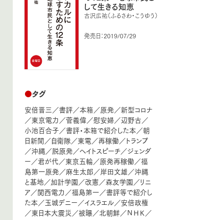
して生きる知恵
古沢広祐（ふるさわ・こうゆう）
発売日：2019/07/29
●
タグ
安倍晋三
／
書評
／
本箱
／
原発
／
新型コロナ
／
東京電力
／
菅義偉
／
慰安婦
／
辺野古
／
小池百合子
／
書評・本箱で紹介した本
／
朝
日新聞
／
自衛隊
／
東電
／
再稼働
／
トランプ
／
沖縄
／
脱原発
／
ヘイトスピーチ
／
ジェンダ
ー
／
君が代
／
東京五輪
／
原発再稼働
／
福
島第一原発
／
麻生太郎
／
岸田文雄
／
沖縄
と基地
／
加計学園
／
改憲
／
森友学園
／
リニ
ア
／
関西電力
／
福島第一
／
書評等で紹介し
た本
／
玉城デニー
／
イスラエル
／
安倍政権
／
東日本大震災
／
被曝
／
北朝鮮
／
ＮＨＫ
／