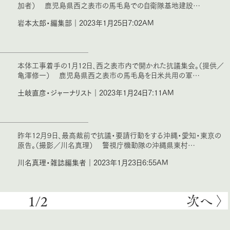
加者） 鹿児島県西之表市の馬毛島での自衛隊基地建設…
岩本太郎・編集部｜2023年1月25日7:02AM
本体工事着手の1月12日、西之表市内で開かれた抗議集会。（提供／
亀澤修一） 鹿児島県西之表市の馬毛島を日米共用の軍…
土岐直彦・ジャーナリスト｜2023年1月24日7:11AM
昨年12月９日、最高裁前で抗議・要請行動をする沖縄・愛知・東京の
原告。（撮影／川名真理） 警視庁機動隊の沖縄県東村…
川名真理・雑誌編集者｜2023年1月23日6:55AM
次へ 〉
1/2