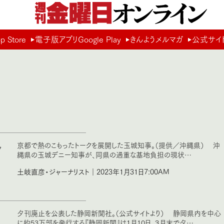
Store
電子版アプリGoogle Play
きんようメルマガ
公式サイ
月
ャ
京都で熱のこもったトークを展開した玉城知事。（提供／沖縄県） 沖
縄県の玉城デニー知事が、同県の過重な基地負担の現状…
土岐直彦・ジャーナリスト｜2023年1月31日7:00AM
夕刊廃止を公表した静岡新聞社。（公式サイトより） 静岡県内を中心
に約53万部を発行する『静岡新聞』は１月10日、３月末で夕…