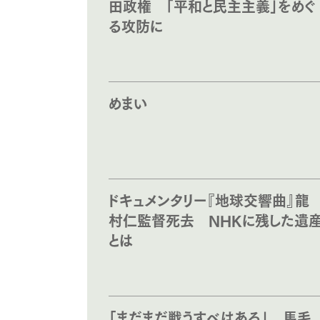
田政権 「平和と民主主義」をめぐ
る攻防に
めまい
ドキュメンタリー『地球交響曲』龍
村仁監督死去 NHKに残した遺
とは
「まだまだ戦うすべはある」 馬毛