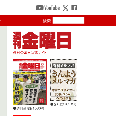
ト
検索
週刊金曜日公式サイト
●
きんようメルマガ
●
週刊金曜日1580号