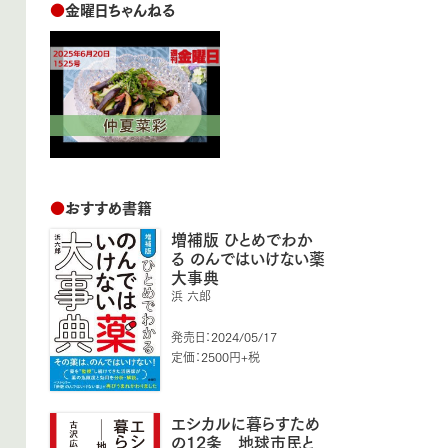
●
金曜日ちゃんねる
●
おすすめ書籍
増補版 ひとめでわか
る のんではいけない薬
大事典
浜 六郎
発売日：2024/05/17
定価：2500円+税
エシカルに暮らすため
の12条 地球市民と