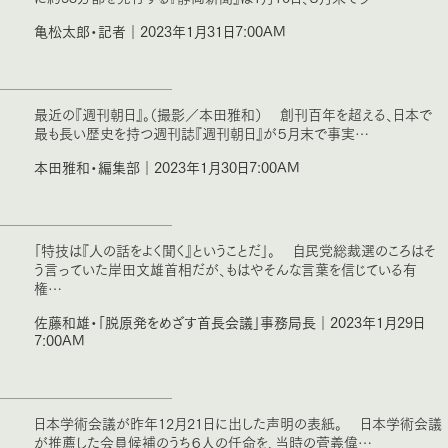
亀松太郎・記者｜2023年1月31日7:00AM
最近の『週刊朝日』。（撮影／本田雅和） 創刊百年を超える、日本で
最も長い歴史を持つ週刊誌『週刊朝日』が５月末で事実…
本田雅和・編集部｜2023年1月30日7:00AM
「特技は『人の話をよく聞く』ということだ」。 自民党総裁選のころはそ
う言っていた岸田文雄首相だが、もはやそんな言葉を信じている有
権…
佐藤和雄・「脱原発をめざす首長会議」事務局長｜2023年1月29日
7:00AM
日本学術会議が昨年12月21日に出した声明の表紙。 日本学術会議
が推薦した会員候補のうち６人の任命を、当時の菅義偉…