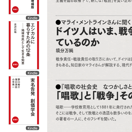
主義を煽る政権下で、新たな「戦前」を食い止め
マライ・メントラインさんに聞く
ドイツ人はいま、戦
ているのか
境分万純
戦争責任・戦後責任の取り方において、ドイツは
きもある。知日家のマライさんが解説する、現代ド
『唱歌の社会史 なつかしさと
「唱歌」と「戦争」
唱歌――学校教育用として1881年に発行され
そこには戦争、そして敗戦との逸話も数多いのをご
の著者の一人に、そのフシギを聞いた。