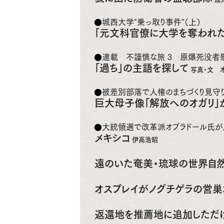
城西大学"乗っ取り事件"（上）
「元文科官僚に大学を奪われ
連載 不謹慎な旅 3 原爆死没者
「過ち」の主語を探して
写真・文 
被差別部落で人権のまちづくり見守り
巨大母子像「解放へのオガリ」
大統領選で改革派オブラドール氏
メキシコ
伊高浩昭
遠のいた奄美・琉球の世界自
オスプレイがノグチゲラの営
返還地を推薦地に追加しただ