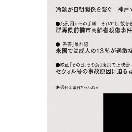
冷麺が日朝関係を繋ぐ 神戸で
死刑囚からの手紙 それでも、彼を殺
群馬県前橋市高齢者殺傷事
「香害」最前線
米国では成人の１３％が過敏
映画『その日、その海』東京で上映会
セウォル号の事故原因に迫る
週刊金曜日ちゃんねる