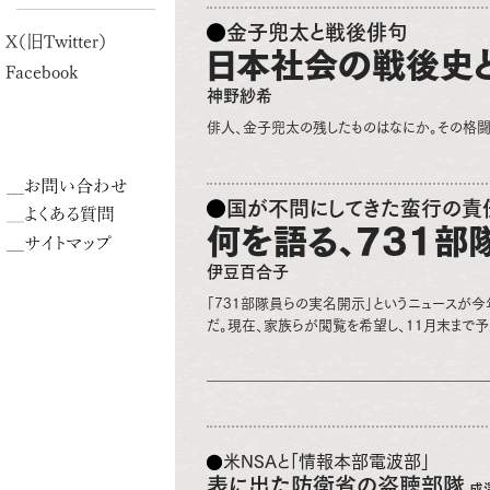
金子兜太と戦後俳句
X（旧Twitter）
日本社会の戦後史
Facebook
神野紗希
俳人、金子兜太の残したものはなにか。その格
国が不問にしてきた蛮行の責
何を語る、731部
伊豆百合子
「731部隊員らの実名開示」というニュースが
だ。現在、家族らが閲覧を希望し、11月末まで予
米NSAと「情報本部電波部」
表に出た防衛省の盗聴部隊
成