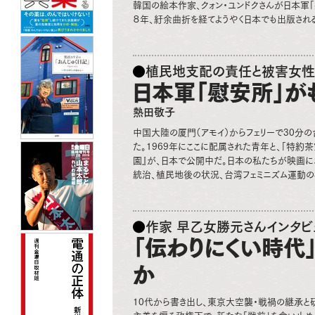
韓国の絵本作家、クォン・ユンドクさんが日本軍「
８年、紆余曲折を経てようやく日本でも出版され
植民地支配の責任と被害女性
日本軍「慰安所」が
熱田敬子
中国大陸の厦門（アモイ）からフェリーで30分
た。1969年にここに配属された青年と、「特約
園』が、日本で公開中だ。日本の私たちが映画
統治、植民地後の状況、台湾フェミニズム運動の
作家 早乙女勝元さんインタビ
「伝わりにくい時代
か
10代から書き出し、東京大空襲・戦禍の継承と