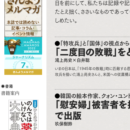
日を前にして、私たちは記録や記
たとえ拙く、ささいなものであっ
しめたい。
「特攻兵」と「国体」の視点から
「二度目の敗戦」を
鴻上尚史×白井聡
いまの日本は、「1945年の敗戦」時に匹敵す
攻兵を描いた鴻上尚史さんと、米国への従属構
韓国の絵本作家、クォン・ユン
「慰安婦」被害者を
で出版
玖保樹鈴