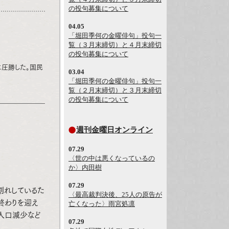
の投句募集について
04.05
「堀田季何の金曜俳句」投句一
覧（３月末締切）と４月末締切
の投句募集について
に圧勝した。国民
03.04
「堀田季何の金曜俳句」投句一
覧（２月末締切）と３月末締切
の投句募集について
週刊金曜日オンライン
07.29
〈世の中は悪くなっているの
か〉内田樹
07.29
割れしているた
〈最高裁判決後、25人の原告が
終わりを迎え
亡くなった〉雨宮処凛
人口減少など
07.29