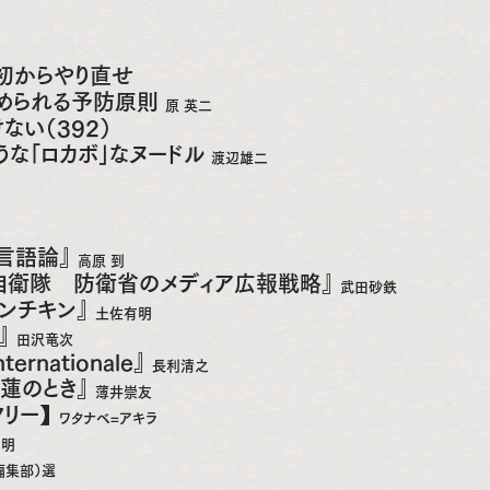
初からやり直せ
められる予防原則
原 英二
ない（392）
うな「ロカボ」なヌードル
渡辺雄二
の言語論』
高原 到
自衛隊 防衛省のメディア広報戦略』
武田砂鉄
ーンチキン』
土佐有明
』
田沢竜次
ternationale』
長利清之
睡蓮のとき』
薄井崇友
タリー】
ワタナベ=アキラ
宏明
編集部）選