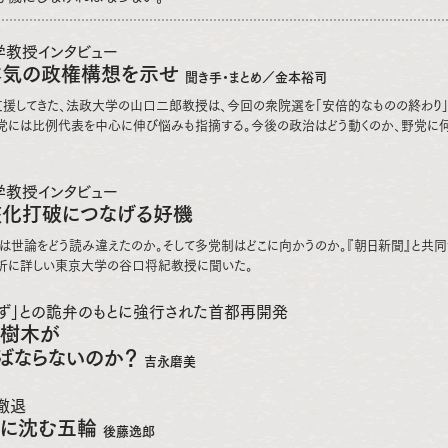
教授インタビュー
本気の政権構想を示せ
聞き手・まとめ／金本裕司
援してきた、法政大学の山口二郎教授は、今回の衆院選を「安倍的なものの終わり」
党には比例代表を中心に伸び悩みも指摘する。今後の政治はどう動くのか、野党に
教授インタビュー
化打破につなげる好機
は世論をどう読み違えたのか。そして多党制はどこに向かうのか。『朝日新聞』と共
析に詳しい東京大学の谷口将紀教授に聞いた。
ず」との詭弁のもとに強行された首都再開発
の樹木が
ばならないのか？
吉永磨美
撤退
てに沈む五輪
後藤逸郎