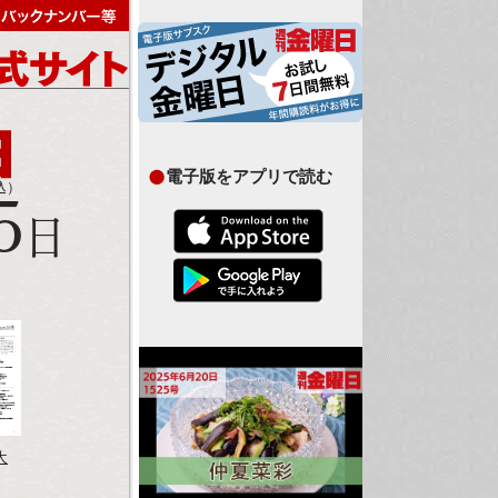
電子版をアプリで読む
込）
5
日
大