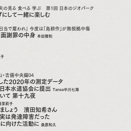
の見る 食べる 学ぶ 第１回 日本のジオパーク
げにして一緒に楽しむ
日当で雇われ」 今度は「島耕作」が無根拠中傷
表面謝罪の中身
本田雅和
美子
岡山・吉備中央編04
した2020年の測定データ
ら日本水道協会に提出
Tansa中川七海
いて 第十九夜
達茉莉子
いましょう 濱田知希さん
は実は発達障害だった
会に向けた活動に
桑原和久