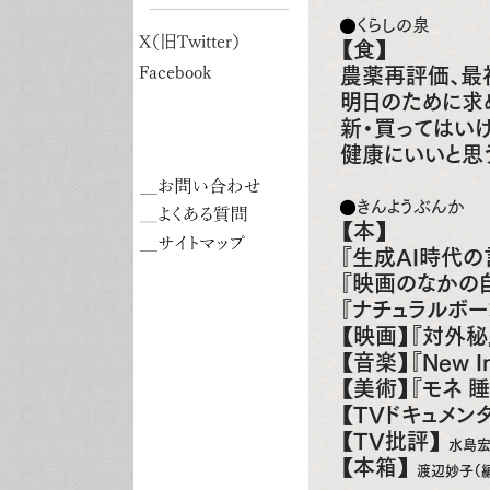
くらしの泉
X（旧Twitter）
【食】
Facebook
農薬再評価、最
明日のために求
新・買ってはいけ
健康にいいと思
きんようぶんか
【本】
『生成AI時代
『映画のなかの
『ナチュラルボ
【映画】『対外秘
【音楽】『New In
【美術】『モネ 
【TVドキュメン
【TV批評】
水島
【本箱】
渡辺妙子（