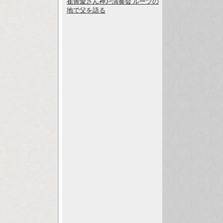
崔善愛さん神戸演奏会 ルーツの
地で父を語る