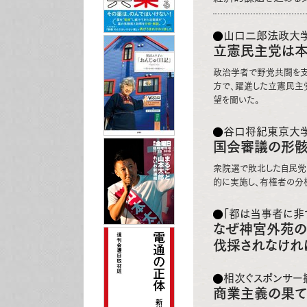
山口二郎法政大学
立憲民主党は
政治学者で野党共闘を支
方で、躍進した立憲民主
望を聞いた。
谷口将紀東京大学
国会審議の形骸
衆院選で敗北した自民党
的に実施し、有権者の分
「都は当事者に非
なぜ神宮外苑
伐採されなけれ
相次ぐスポンサー
商業主義の果