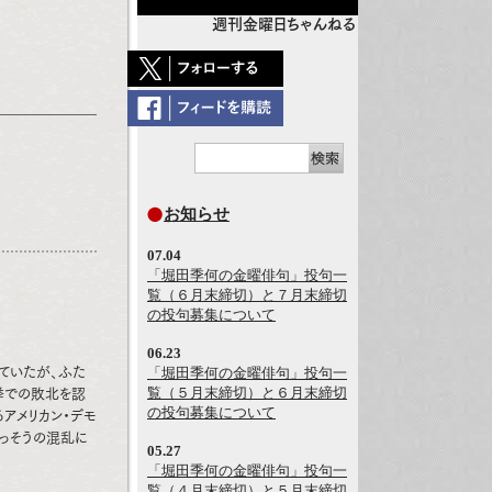
週刊金曜日ちゃんねる
お知らせ
07.04
「堀田季何の金曜俳句」投句一
覧（６月末締切）と７月末締切
の投句募集について
06.23
ていたが、ふた
「堀田季何の金曜俳句」投句一
覧（５月末締切）と６月末締切
挙での敗北を認
の投句募集について
アメリカン・デモ
っそうの混乱に
05.27
「堀田季何の金曜俳句」投句一
覧（４月末締切）と５月末締切