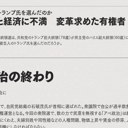
トランプ氏を選んだのか
と経済に不満 変革求めた有権者
統領選は、共和党のトランプ前大統領（78歳）が民主党のハリス副大統領（60歳）
被告人のトランプ氏を選んだのだろうか。
治の終わり
会に
国会で、自民党総裁の石破茂氏が首相に選ばれた。衆議院で自公が過半数
権運営となる。今回の衆院選で、数の力で民意を無視する「アベ政治」は
題にくわえ、夫婦別姓や同性婚などの人権問題、物価上昇や賃金の停滞、
機にしなければならない。