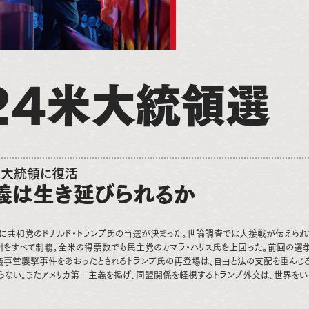
24米大統領選
米大統領に復活
義は生き延びられるか
領に共和党のドナルド・トランプ氏の当選が決まった。世論調査では大接戦が伝えられ
州をすべて制覇。全米の得票数でも民主党のカマラ・ハリス氏を上回った。前回の選
議事堂襲撃事件をあおったとされるトランプ氏の再登場は、自由と法の支配を重んじる
らない。またアメリカ第一主義を掲げ、同盟関係を軽視するトランプ外交は、世界をい