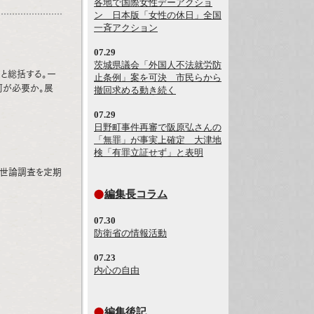
各地で国際女性デーアクショ
ン 日本版「女性の休日」全国
一斉アクション
07.29
茨城県議会「外国人不法就労防
と総括する。一
止条例」案を可決 市民らから
何が必要か。展
撤回求める動き続く
07.29
日野町事件再審で阪原弘さんの
「無罪」が事実上確定 大津地
検「有罪立証せず」と表明
同世論調査を定期
編集長コラム
07.30
防衛省の情報活動
07.23
内心の自由
編集後記