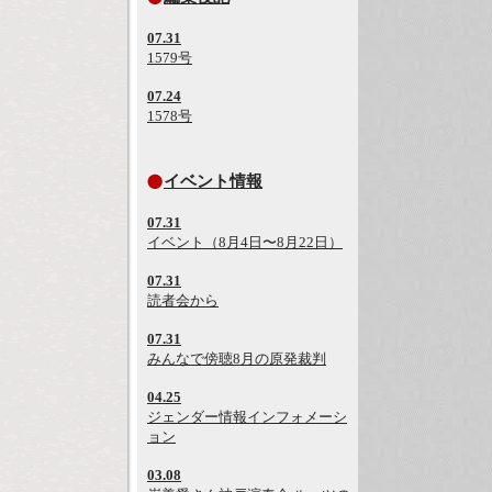
07.31
1579号
07.24
1578号
イベント情報
07.31
イベント（8月4日〜8月22日）
07.31
読者会から
07.31
みんなで傍聴8月の原発裁判
04.25
ジェンダー情報インフォメーシ
ョン
03.08