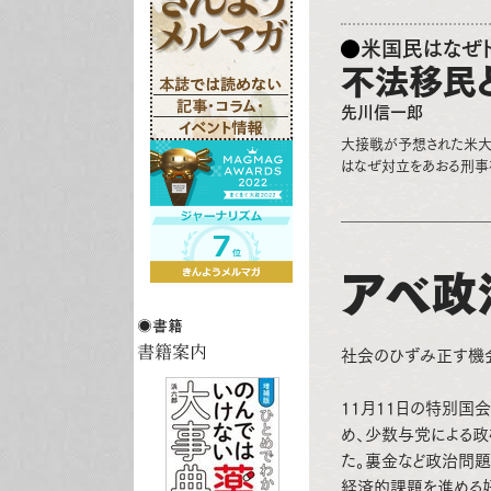
米国民はなぜ
不法移民
先川信一郎
大接戦が予想された米大
はなぜ対立をあおる刑事
アベ政
社会のひずみ正す機
11月11日の特別
め、少数与党による政
た。裏金など政治問
経済的課題を進める好