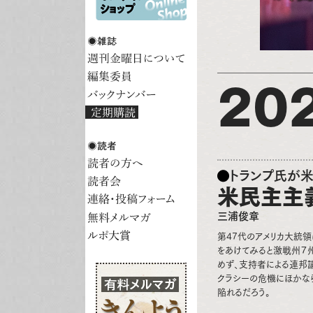
20
トランプ氏が
米民主主
三浦俊章
第47代のアメリカ大統
をあけてみると激戦州７
めず、支持者による連邦
クラシーの危機にほかな
陥れるだろう。