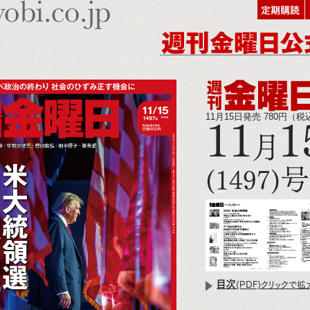
11月15日発売 780円（税
11
1
月
号
(1497)
目次
(PDF)クリックで拡