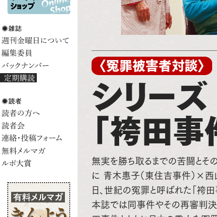
〈冤罪被害者対談〉
シリーズ
「袴田事
無実を勝ち取るまでの苦闘とその
に 青木惠子（東住吉事件）×西
日、世紀の冤罪と呼ばれた「袴田
本誌では同事件やその再審判決