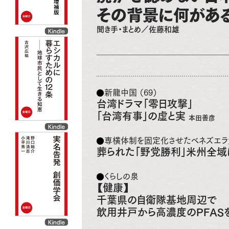
その背景に何があ
聞き手・まとめ／佐藤和雄
新龍中国 （69）
台湾ドラマ「零日攻撃」
「台湾有事」の虚と実
本田善彦
専横体制を固定化させたベネズエ
葬られた「野党勝利」米州全
くらしの泉
【健康】
千葉県の自衛隊基地周辺で
飲用井戸から高濃度のPFAS