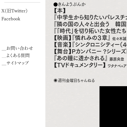
きんようぶんか
【本】
X（旧Twitter）
『中学生から知りたいパレスチ
Facebook
『隣の国の人々と出会う 韓国
『「時代」を切り拓いた女性た
【映画】『憐れみの３章』
佐々木誠
【音楽】『シンクロニシティー（
【舞台】Pカンパニー ?シリーズ罪
『あの瞳に透かされる』
藤原央登
【TVドキュメンタリー】
ワタナベ=ア
週刊金曜日ちゃんねる