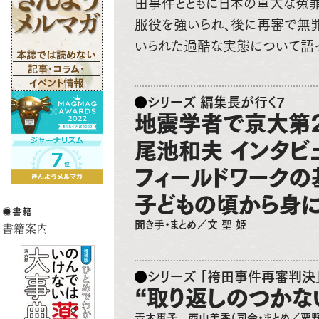
田事件とともに日本の重大な冤
服役を強いられ、後に再審で無
いられた過酷な実態について語っ
シリーズ 編集長が行く7
地震学者で京大第
尾池和夫 インタビ
フィールドワークの
子どもの頃から身
聞き手・まとめ／文 聖 姫
シリーズ 「袴田事件再審判決
“取り返しのつかな
青木惠子 西山美香（司会・まとめ／粟