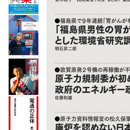
福島県で９年連続「胃がんが
「福島県男性の胃
とした環境省研究
明石昇二郎
敦賀原発２号機の再稼働が
原子力規制委が初
政府のエネルギー
佐藤和雄
原子力資料情報室の松久保肇
廃炉を認めない日