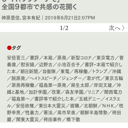
全国９都市で共感の花開く
神原里佳、宮本有紀｜2019年6月21日2:07PM
1/2
次へ 〉
●
タグ
安倍晋三
／
書評
／
本箱
／
原発
／
新型コロナ
／
東京電力
／
菅
義偉
／
慰安婦
／
辺野古
／
小池百合子
／
書評・本箱で紹介し
た本
／
朝日新聞
／
自衛隊
／
東電
／
再稼働
／
トランプ
／
沖縄
／
脱原発
／
ヘイトスピーチ
／
ジェンダー
／
君が代
／
東京五輪
／
原発再稼働
／
福島第一原発
／
麻生太郎
／
岸田文雄
／
沖
縄と基地
／
加計学園
／
改憲
／
森友学園
／
リニア
／
関西電力
／
福島第一
／
書評等で紹介した本
／
玉城デニー
／
イスラエ
ル
／
安倍政権
／
東日本大震災
／
被曝
／
北朝鮮
／
ＮＨＫ
／
枝
野幸男
／
性暴力
／
憲法
／
高市早苗
／
朝鮮半島情勢
／
袴田
巖
／
関東大震災
／
袴田事件
／
橋下徹