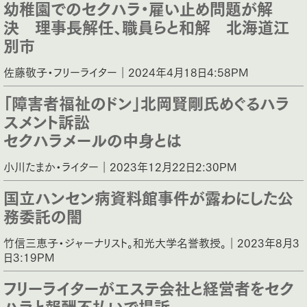
幼稚園でのセクハラ・雇い止め問題が解
決 理事長解任、職員らと和解 北海道江
別市
佐藤敬子・フリーライター｜2024年4月18日4:58PM
「障害者福祉のドン」北岡賢剛氏めぐるハラ
スメント訴訟
セクハラメールの中身とは
小川たまか・ライター｜2023年12月22日2:30PM
国立ハンセン病資料館事件が露わにした公
務委託の闇
竹信三恵子・ジャーナリスト。和光大学名誉教授。｜2023年8月3
日3:19PM
フリーライターがエステ会社と経営者をセク
ハラと報酬不払いで提訴