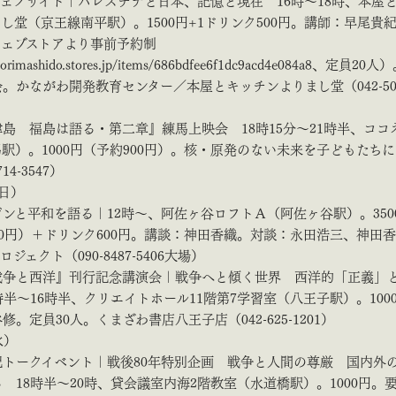
ェノサイド｜パレスチナと日本、記憶と現在 16時～18時、本屋
し堂（京王線南平駅）。1500円+1ドリンク500円。講師：早尾貴
ウェブストアより事前予約制
yorimashido.stores.jp/items/686bdfee6f1dc9acd4e084a8、定員2
。かながわ開発教育センター／本屋とキッチンよりまし堂（042-50
島 福島は語る・第二章』練馬上映会 18時15分～21時半、ココ
駅）。1000円（予約900円）。核・原発のない未来を子どもたち
14-3547）
（日）
ンと平和を語る｜12時～、阿佐ヶ谷ロフトＡ（阿佐ヶ谷駅）。350
00円）＋ドリンク600円。講談：神田香織。対談：永田浩三、神田
ジェクト（090-8487-5406大場）
戦争と西洋』刊行記念講演会｜戦争へと傾く世界 西洋的「正義」
時半～16時半、クリエイトホール11階第7学習室（八王子駅）。100
修。定員30人。くまざわ書店八王子店（042-625-1201）
水）
紀トークイベント｜戦後80年特別企画 戦争と人間の尊厳 国内外
 18時半～20時、貸会議室内海2階教室（水道橋駅）。1000円。