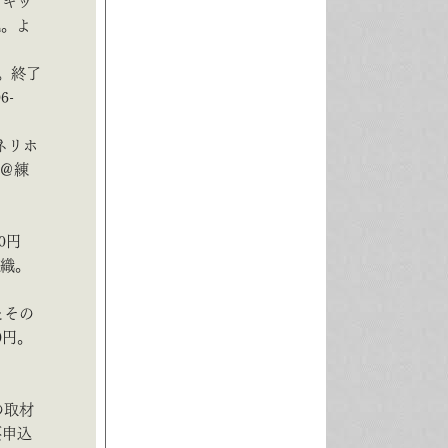
とキッ
紀。よ
0人）。終了
6-
ネリホ
に＠練
0円
香織。
とその
0円。
の取材
要申込