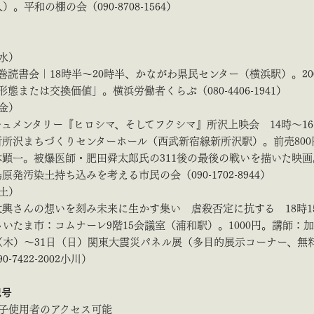
）。平和の棚の会（090-8708-1564）
（水）
巻読書会｜18時半～20時半、かながわ県民センター（横浜駅）。20
形態または交換価値」。横浜労働者くらぶ（080-4406-1941）
（金）
ュメンタリー『ヒロシマ、そしてフクシマ』所沢上映会 14時～1
所沢まちづくりセンターホール（西武新宿線新所沢駅）。前売800
本顕一。被爆医師・肥田舜太郎氏の311後の最後の戦いを描いた映画
原発汚染土持ち込みを考える市民の会（090-1702-8944）
（土）
興さんの想いを刻み未来に生かす集い 虐殺否定に抗する 18時1
さいたま市：コムナーレ9階15会議室（浦和駅）。1000円。講師：
（木）～31日（日）関東大震災パネル展（多目的展示コーナー、無
-7422-2002小川）
記号
椅子使用者のアクセス可能