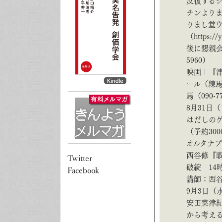
反復するジ
チンよりま
りまし堂
（https://
後に懇親会
5960）
映画｜『津
ール（練馬
馬（090-77
8月31日
はだしのゲ
（予約30
オルタナプロ
西谷修『
破綻 14
講師：西谷
9月3日（
安田菜津
から考える