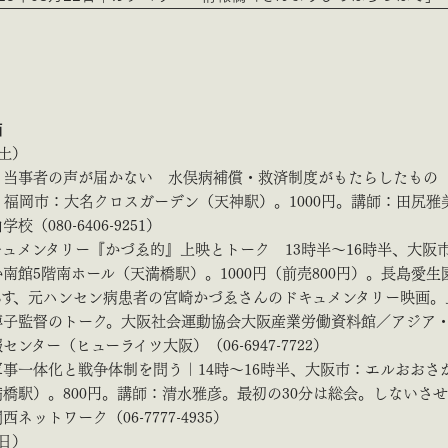
西
（土）
｜当事者の声が届かない 水俣病補償・救済制度がもたらしたもの 
、福岡市：大名クロスガーデン（天神駅）。1000円。講師：田尻雅
校（080-6406-9251）
ュメンタリー『かづゑ的』上映とトーク 13時半～16時半、大阪
南館5階南ホール（天満橋駅）。1000円（前売800円）。長島愛生園
らす、元ハンセン病患者の宮崎かづゑさんのドキュメンタリー映画。
博子監督のトーク。大阪社会運動協会大阪産業労働資料館／アジア
センター（ヒューライツ大阪）（06-6947-7722）
事一体化と戦争体制を問う｜14時～16時半、大阪市：エルおおさか
橋駅）。800円。講師：清水雅彦。最初の30分は総会。しないさ
ネットワーク（06-7777-4935）
（日）