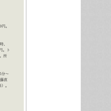
0円。
6時、
円。ト
。所
5分～
加藤直
料）。