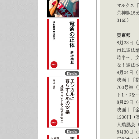
マルクス『
荒神駅15
3165）
東京都
8月23日
市民憲法
時半～、文
な！憲法改悪
8月24日
映画｜『指
703号室
ト1・2を
8月29日
映画｜『
1200円
人矯風会（03
8月30日