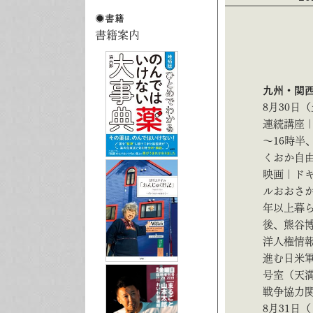
九州・関
8月30日
連続講座
～16時半
くおか自由学
映画｜ドキ
ルおおさか
年以上暮
後、熊谷
洋人権情報
進む日米軍
号室（天満
戦争協力関西
8月31日