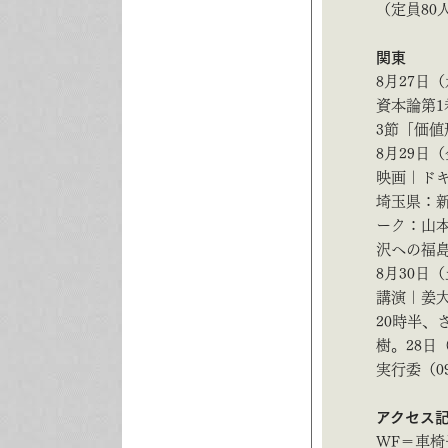
（定員80人
関東
8月27日
資本論第1
3節「価値
8月29日
映画｜ドキ
埼玉県：新
ーク：山
沢への福島
8月30日
講演｜姜大
20時半、
樹。28日
実行委（090
アクセス
WF＝車