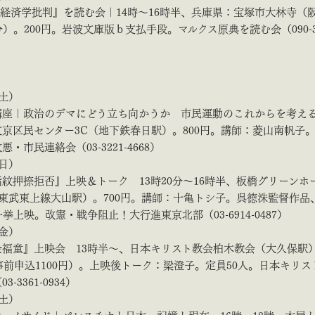
経済学批判』を読む会｜14時～16時半、兵庫県：宝塚市大林寺（
分）。200円。岩波文庫版ｂ支払手段。マルクス原典を読む会（090-39
（土）
講座｜政治のデマにどう立ち向かうか 市民運動のこれからを考える
京区民センター3C（地下鉄春日駅）。800円。講師：菱山南帆子
・市民連絡会（03-3221-4668）
（日）
紋押捺拒否』上映＆トーク 13時20分～16時半、板橋グリーンホ
（東武東上線大山駅）。700円。講師：十亀トシ子。呉徳洙監督作品
一挙上映。改憲・戦争阻止！大行進東京北部（03-6914-0487）
（金）
金福童』上映会 13時半～、日本キリスト教会柏木教会（大久保駅
（事前申込1100円）。上映後トーク：梁澄子。定員50人。日本キリス
-3361-0934）
（土）