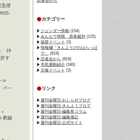
読者会から
阪急清
25-
カテゴリー
ジェンダー情報
(154)
みんなで傍聴 原発裁判
(125)
協賛イベント
(3)
情報欄「きんようびのはらっぱ
 18
で」
(819)
。許す
読者会から
(819)
市民運動紹介
(340)
主催イベント
(3)
ール
リンク
、パー
週刊金曜日-おしらせブログ
週刊金曜日-きんようブログ
）。
週刊金曜日-編集長コラム
週刊金曜日-編集後記
ト教婦
週刊金曜日-公式サイト