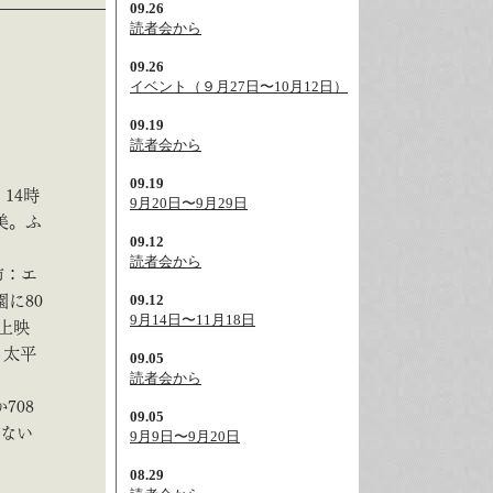
09.26
読者会から
09.26
イベント（９月27日〜10月12日）
09.19
読者会から
09.19
14時
9月20日〜9月29日
美。ふ
09.12
読者会から
市：エ
09.12
に80
9月14日〜11月18日
上映
・太平
09.05
読者会から
708
09.05
せない
9月9日〜9月20日
08.29