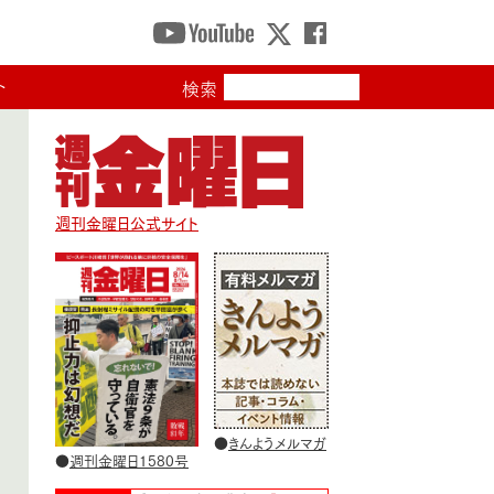
ト
検索
週刊金曜日公式サイト
●
きんようメルマガ
●
週刊金曜日1580号