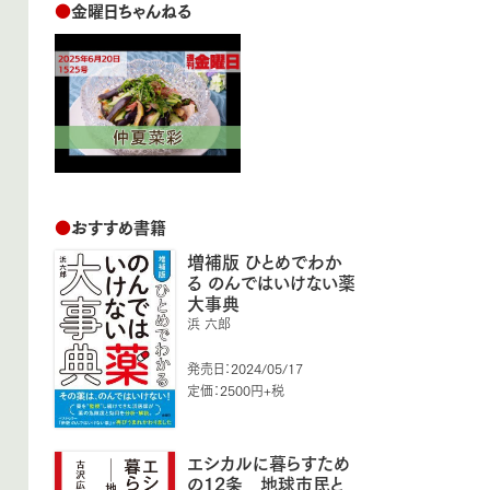
●
金曜日ちゃんねる
●
おすすめ書籍
増補版 ひとめでわか
る のんではいけない薬
大事典
浜 六郎
発売日：2024/05/17
定価：2500円+税
エシカルに暮らすため
の12条 地球市民と