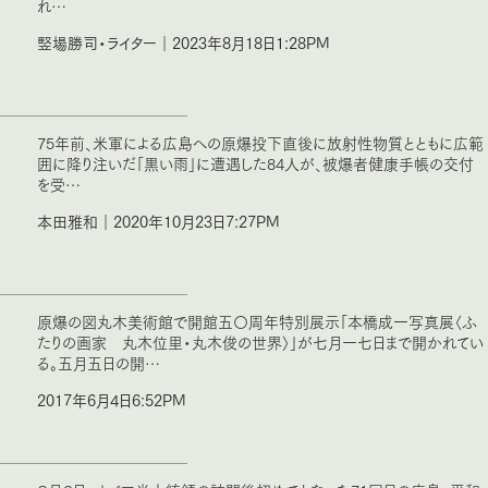
れ…
竪場勝司・ライター｜2023年8月18日1:28PM
75年前、米軍による広島への原爆投下直後に放射性物質とともに広範
囲に降り注いだ「黒い雨」に遭遇した84人が、被爆者健康手帳の交付
を受…
本田雅和｜2020年10月23日7:27PM
原爆の図丸木美術館で開館五〇周年特別展示「本橋成一写真展〈ふ
たりの画家 丸木位里・丸木俊の世界〉」が七月一七日まで開かれてい
る。五月五日の開…
2017年6月4日6:52PM