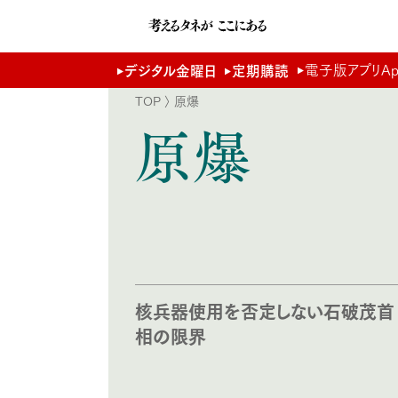
電子版アプリApp 
デジタル金曜日
定期購読
TOP
〉 原爆
原爆
核兵器使用を否定しない石破茂首
相の限界