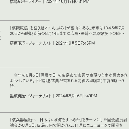
橋場紀子・ライター｜2024年10月17日6:31PM
え
「模擬原爆」を語り継ぐ「いしぶみ」が富山にある。米軍は１９４５年７月
20日から終戦直前の８月14日までに広島・長崎への原爆投下の練…
牲
藍原寛子・ジャーナリスト｜2024年9月5日7:45PM
今年の８月６日「原爆の日」の広島市で市民の表現の自由が侵害され
ようとしている。平和記念式典が営まれる前後の４時間（午前５時～９
時…
難波健治・ジャーナリスト｜2024年8月16日1:49PM
「核兵器廃絶へ 日本はいま何をすべきか」をテーマにした国会議員討
論会が８月５日、広島市内で開かれた。11月にニューヨークで開催さ