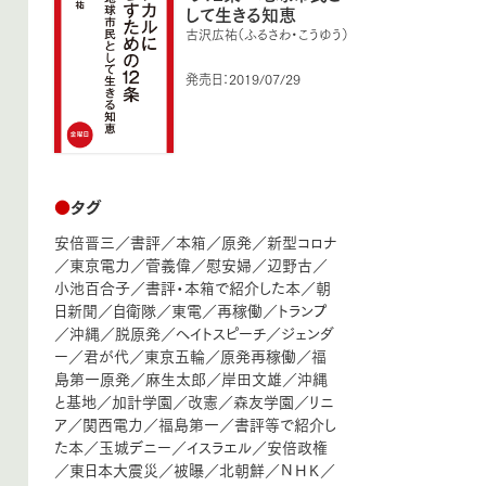
して生きる知恵
古沢広祐（ふるさわ・こうゆう）
発売日：2019/07/29
●
タグ
安倍晋三
／
書評
／
本箱
／
原発
／
新型コロナ
／
東京電力
／
菅義偉
／
慰安婦
／
辺野古
／
小池百合子
／
書評・本箱で紹介した本
／
朝
日新聞
／
自衛隊
／
東電
／
再稼働
／
トランプ
／
沖縄
／
脱原発
／
ヘイトスピーチ
／
ジェンダ
ー
／
君が代
／
東京五輪
／
原発再稼働
／
福
島第一原発
／
麻生太郎
／
岸田文雄
／
沖縄
と基地
／
加計学園
／
改憲
／
森友学園
／
リニ
ア
／
関西電力
／
福島第一
／
書評等で紹介し
た本
／
玉城デニー
／
イスラエル
／
安倍政権
／
東日本大震災
／
被曝
／
北朝鮮
／
ＮＨＫ
／