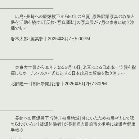
広島・長崎への原爆投下から80年の今夏、原爆記録写真の収集と
保存活動を続ける「反核・写真運動」の写真展が７月の東京に続き沖
、
縄でも…
岩本太郎・編集部｜2025年8月7日5:00PM
東京大空襲から80年となる３月10日、米軍による日本本土空襲を指
揮したカーチス・ルメイ氏に対する日本政府の叙勲を取り消す…
北野隆一・『朝日新聞』記者｜2025年5月2日7:30PM
長崎への原爆投下当時、「被爆地域」外にいたため被爆者として認
められていない「被爆体験者」が長崎県と長崎市を相手に被爆者健康
手帳の…