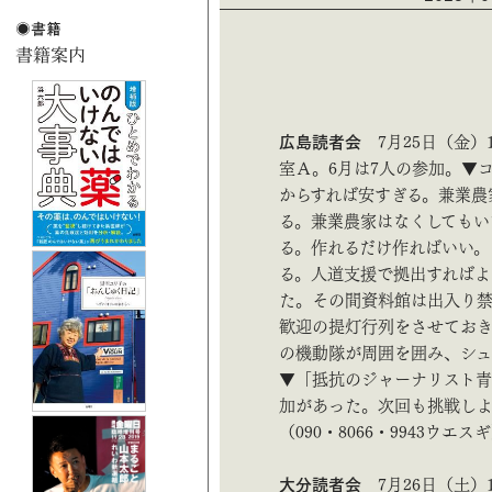
広島読者会
7月25日（金）
室Ａ。6月は7人の参加。▼
からすれば安すぎる。兼業農
る。兼業農家はなくしてもい
る。作れるだけ作ればいい。
る。人道支援で拠出すればよ
た。その間資料館は出入り
歓迎の提灯行列をさせてお
の機動隊が周囲を囲み、シ
▼「抵抗のジャーナリスト青
加があった。次回も挑戦しよ
（090・8066・9943ウエス
大分読者会
7月26日（土）