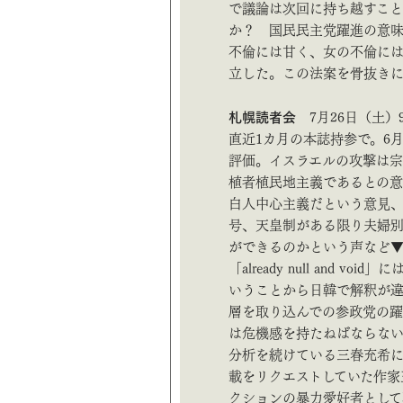
で議論は次回に持ち越すこと
か？ 国民民主党躍進の意味
不倫には甘く、女の不倫に
立した。この法案を骨抜きにすべ
札幌読者会
7月26日（土）
直近1カ月の本誌持参で。6月
評価。イスラエルの攻撃は
植者植民地主義であるとの
白人中心主義だという意見、
号、天皇制がある限り夫婦
ができるのかという声など▼
「already null and
いうことから日韓で解釈が
層を取り込んでの参政党の
は危機感を持たねばならない
分析を続けている三春充希
載をリクエストしていた作家
クションの暴力愛好者として