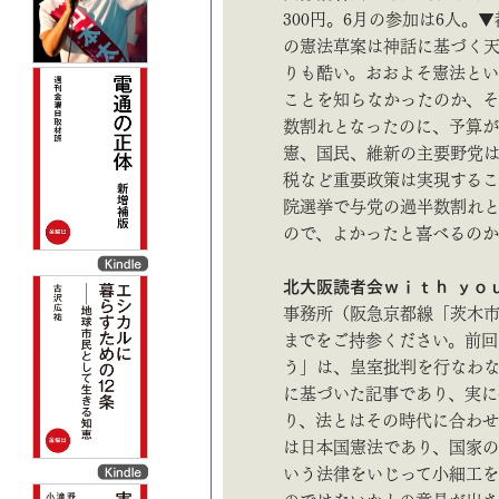
300円。6月の参加は6人
の憲法草案は神話に基づく天
りも酷い。おおよそ憲法と
ことを知らなかったのか、
数割れとなったのに、予算が
憲、国民、維新の主要野党は
税など重要政策は実現するこ
院選挙で与党の過半数割れ
ので、よかったと喜べるのか、それ
北大阪読者会ｗｉｔｈ ｙｏ
事務所（阪急京都線「茨木市駅
までをご持参ください。前回の
う」は、皇室批判を行なわ
に基づいた記事であり、実に
り、法とはその時代に合わせ
は日本国憲法であり、国家の
いう法律をいじって小細工を