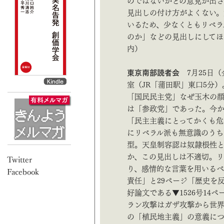
のではないかとの意見が出さ
見出しの付け方がよくない
いるため、少なくともリベラ
のか」などの見出しにしてほし
内）
東京南部読者会
7月25日（
室（JR「蒲田駅」東口5分）
「国民民主党」なぜ玉木の
は「参政党」であった。今か
「民主主義にとってかくも危
にリベラル派も無意識のうち
型。天皇制容認は奴隷根性と
か、この見出しは不適切。リ
り、感情的な言葉を用いるべ
責任」と29ページ「歴史を
好論文である▼1526号14
ラン攻撃はガザ攻撃から世界
の「植民地主義」の意義に