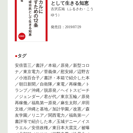
として生きる知恵
古沢広祐（ふるさわ・こう
ゆう）
発売日：2019/07/29
●
タグ
安倍晋三
／
書評
／
本箱
／
原発
／
新型コロ
ナ
／
東京電力
／
菅義偉
／
慰安婦
／
辺野古
／
小池百合子
／
書評・本箱で紹介した本
／
朝日新聞
／
自衛隊
／
東電
／
再稼働
／
ト
ランプ
／
沖縄
／
脱原発
／
ヘイトスピーチ
／
ジェンダー
／
君が代
／
東京五輪
／
原発
再稼働
／
福島第一原発
／
麻生太郎
／
岸田
文雄
／
沖縄と基地
／
加計学園
／
改憲
／
森
友学園
／
リニア
／
関西電力
／
福島第一
／
書評等で紹介した本
／
玉城デニー
／
イス
ラエル
／
安倍政権
／
東日本大震災
／
被曝