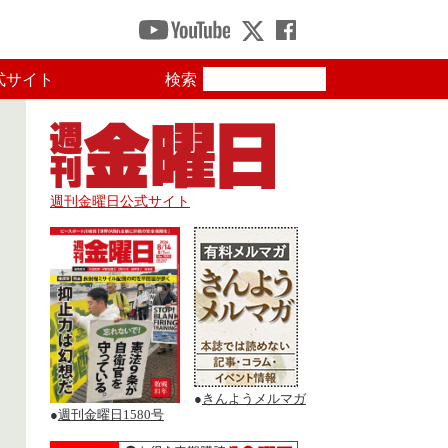
式サイト
検索
週刊金曜日公式サイト
●
きんようメルマガ
●
週刊金曜日1580号