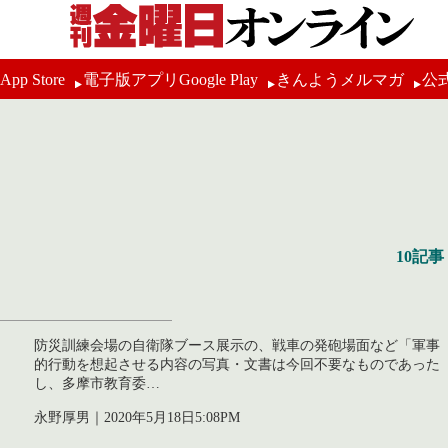
p Store
電子版アプリGoogle Play
きんようメルマガ
公
10記事
防災訓練会場の自衛隊ブース展示の、戦車の発砲場面など「軍事
的行動を想起させる内容の写真・文書は今回不要なものであった
し、多摩市教育委…
永野厚男｜2020年5月18日5:08PM