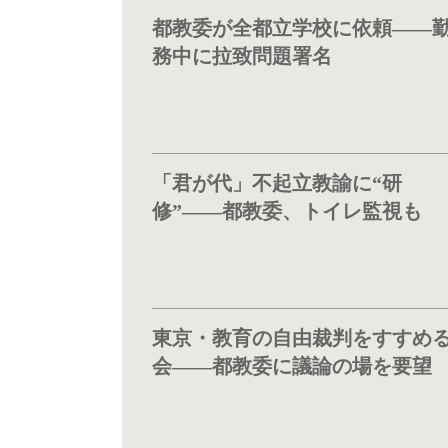
都教委が全都立学校に依頼――
務中に拉致問題署名
「君が代」不起立教諭に“研
修”――都教委、トイレ監視も
東京・教育の自由裁判をすすめ
会――都教委に議論の場を要望