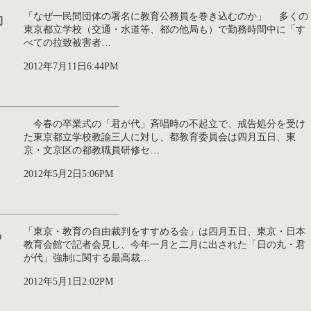
「なぜ一民間団体の署名に教育公務員を巻き込むのか」 多くの
勤
東京都立学校（交通・水道等、都の他局も）で勤務時間中に「す
べての拉致被害者…
2012年7月11日6:44PM
今春の卒業式の「君が代」斉唱時の不起立で、戒告処分を受け
た東京都立学校教諭三人に対し、都教育委員会は四月五日、東
京・文京区の都教職員研修セ…
2012年5月2日5:06PM
「東京・教育の自由裁判をすすめる会」は四月五日、東京・日本
る
教育会館で記者会見し、今年一月と二月に出された「日の丸・君
が代」強制に関する最高裁…
2012年5月1日2:02PM