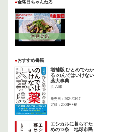
●
金曜日ちゃんねる
●
おすすめ書籍
増補版 ひとめでわか
る のんではいけない
薬大事典
浜 六郎
発売日：2024/05/17
定価：2500円+税
エシカルに暮らすた
めの12条 地球市民