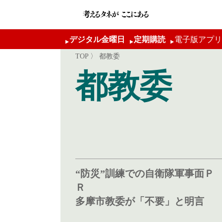
デジタル金曜日
定期購読
電子版アプリAp
TOP
〉 都教委
都教委
“防災”訓練での自衛隊軍事面Ｐ
Ｒ
多摩市教委が「不要」と明言