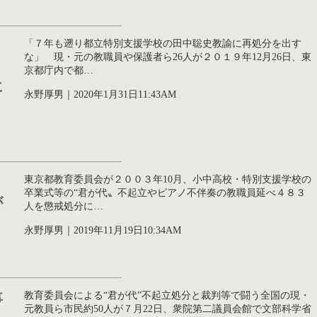
「７年も遡り都立特別支援学校の田中聡史教諭に再処分を出す
な」 現・元の教職員や保護者ら26人が２０１９年12月26日、東
京都庁内で都…
に
永野厚男｜2020年1月31日11:43AM
東京都教育委員会が２００３年10月、小中高校・特別支援学校の
卒業式等の“君が代〟不起立やピアノ不伴奏の教職員延べ４８３
が
人を懲戒処分に…
永野厚男｜2019年11月19日10:34AM
教育委員会による“君が代”不起立処分と裁判等で闘う全国の現・
事
元教員ら市民約50人が７月22日、衆院第二議員会館で文部科学省