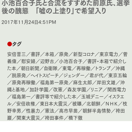
小池百合子氏と合流をすすめた前原氏、選挙
後の醜態 「嘘の上塗り」で希望入り
2017年11月24日4:51PM
●
タグ
安倍晋三
／
書評
／
本箱
／
原発
／
新型コロナ
／
東京電力
／
菅
義偉
／
慰安婦
／
辺野古
／
小池百合子
／
書評・本箱で紹介し
た本
／
朝日新聞
／
自衛隊
／
東電
／
再稼働
／
トランプ
／
沖縄
／
脱原発
／
ヘイトスピーチ
／
ジェンダー
／
君が代
／
東京五輪
／
原発再稼働
／
福島第一原発
／
麻生太郎
／
岸田文雄
／
沖
縄と基地
／
加計学園
／
改憲
／
森友学園
／
リニア
／
関西電力
／
福島第一
／
書評等で紹介した本
／
玉城デニー
／
イスラエ
ル
／
安倍政権
／
東日本大震災
／
被曝
／
北朝鮮
／
ＮＨＫ
／
枝
野幸男
／
性暴力
／
憲法
／
高市早苗
／
朝鮮半島情勢
／
袴田
巖
／
関東大震災
／
袴田事件
／
橋下徹