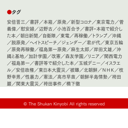
●
タグ
安倍晋三
／
書評
／
本箱
／
原発
／
新型コロナ
／
東京電力
／
菅
義偉
／
慰安婦
／
辺野古
／
小池百合子
／
書評・本箱で紹介し
た本
／
朝日新聞
／
自衛隊
／
東電
／
再稼働
／
トランプ
／
沖縄
／
脱原発
／
ヘイトスピーチ
／
ジェンダー
／
君が代
／
東京五輪
／
原発再稼働
／
福島第一原発
／
麻生太郎
／
岸田文雄
／
沖
縄と基地
／
加計学園
／
改憲
／
森友学園
／
リニア
／
関西電力
／
福島第一
／
書評等で紹介した本
／
玉城デニー
／
イスラエ
ル
／
安倍政権
／
東日本大震災
／
被曝
／
北朝鮮
／
ＮＨＫ
／
枝
野幸男
／
性暴力
／
憲法
／
高市早苗
／
朝鮮半島情勢
／
袴田
巖
／
関東大震災
／
袴田事件
／
橋下徹
©
The Shukan Kinyobi All rights reserved