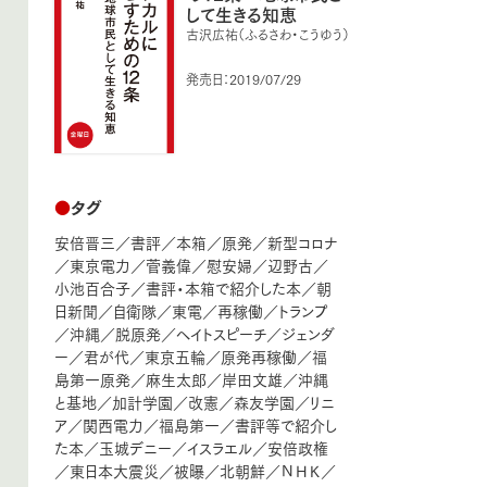
して生きる知恵
古沢広祐（ふるさわ・こうゆう）
発売日：2019/07/29
●
タグ
安倍晋三
／
書評
／
本箱
／
原発
／
新型コロナ
／
東京電力
／
菅義偉
／
慰安婦
／
辺野古
／
小池百合子
／
書評・本箱で紹介した本
／
朝
日新聞
／
自衛隊
／
東電
／
再稼働
／
トランプ
／
沖縄
／
脱原発
／
ヘイトスピーチ
／
ジェンダ
ー
／
君が代
／
東京五輪
／
原発再稼働
／
福
島第一原発
／
麻生太郎
／
岸田文雄
／
沖縄
と基地
／
加計学園
／
改憲
／
森友学園
／
リニ
ア
／
関西電力
／
福島第一
／
書評等で紹介し
た本
／
玉城デニー
／
イスラエル
／
安倍政権
／
東日本大震災
／
被曝
／
北朝鮮
／
ＮＨＫ
／