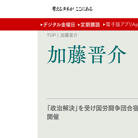
電子版アプリApp 
デジタル金曜日
定期購読
TOP
〉 加藤晋介
加藤晋介
「政治解決」を受け国労闘争団合
開催