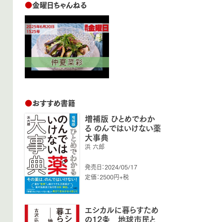
●
金曜日ちゃんねる
●
おすすめ書籍
増補版 ひとめでわか
る のんではいけない薬
大事典
浜 六郎
発売日：2024/05/17
定価：2500円+税
エシカルに暮らすため
の12条 地球市民と