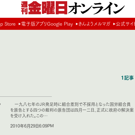
Store
電子版アプリGoogle Play
きんようメルマガ
公式サイ
1記事
宿
一九八七年のＪＲ発足時に組合差別で不採用となった国労組合員
を原告とする四つの裁判の原告団は四月一二日、正式に政府の解決案
を受け入れた。この…
2010年6月29日6:09PM