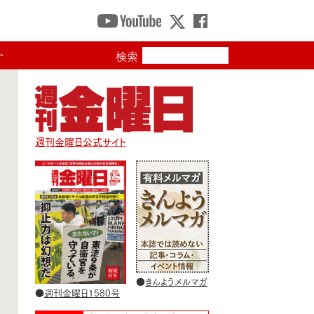
ト
検索
週刊金曜日公式サイト
●
きんようメルマガ
●
週刊金曜日1580号