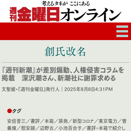
創氏改名
『週刊新潮』が差別煽動、人権侵害コラムを
掲載 深沢潮さん、新潮社に謝罪求める
文聖姫・『週刊金曜日』発行人｜2025年8月8日4:31PM
●
タグ
安倍晋三
／
書評
／
本箱
／
原発
／
新型コロナ
／
東京電力
／
菅
義偉
／
慰安婦
／
辺野古
／
小池百合子
／
書評・本箱で紹介し