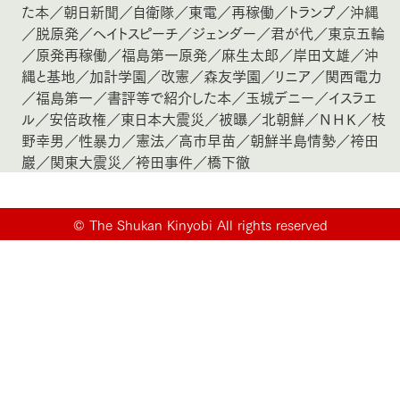
た本
／
朝日新聞
／
自衛隊
／
東電
／
再稼働
／
トランプ
／
沖縄
／
脱原発
／
ヘイトスピーチ
／
ジェンダー
／
君が代
／
東京五輪
／
原発再稼働
／
福島第一原発
／
麻生太郎
／
岸田文雄
／
沖
縄と基地
／
加計学園
／
改憲
／
森友学園
／
リニア
／
関西電力
／
福島第一
／
書評等で紹介した本
／
玉城デニー
／
イスラエ
ル
／
安倍政権
／
東日本大震災
／
被曝
／
北朝鮮
／
ＮＨＫ
／
枝
野幸男
／
性暴力
／
憲法
／
高市早苗
／
朝鮮半島情勢
／
袴田
巖
／
関東大震災
／
袴田事件
／
橋下徹
©
The Shukan Kinyobi All rights reserved