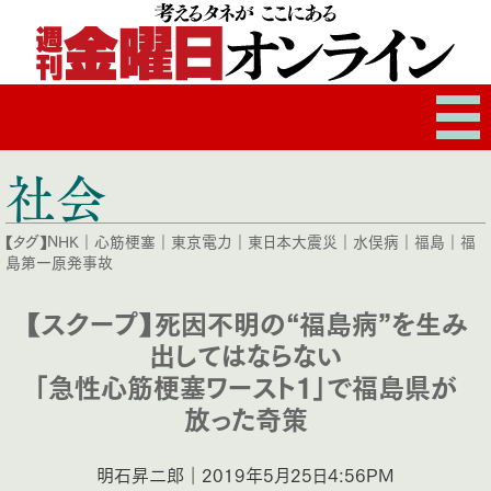
社会
【タグ】
NHK
｜
心筋梗塞
｜
東京電力
｜
東日本大震災
｜
水俣病
｜
福島
｜
福
島第一原発事故
【スクープ】死因不明の“福島病”を生み
出してはならない
「急性心筋梗塞ワースト１」で福島県が
放った奇策
明石昇二郎｜2019年5月25日4:56PM