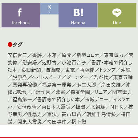
●
タグ
安倍晋三
／
書評
／
本箱
／
原発
／
新型コロナ
／
東京電力
／
菅
義偉
／
慰安婦
／
辺野古
／
小池百合子
／
書評・本箱で紹介し
た本
／
朝日新聞
／
自衛隊
／
東電
／
再稼働
／
トランプ
／
沖縄
／
脱原発
／
ヘイトスピーチ
／
ジェンダー
／
君が代
／
東京五輪
／
原発再稼働
／
福島第一原発
／
麻生太郎
／
岸田文雄
／
沖
縄と基地
／
加計学園
／
改憲
／
森友学園
／
リニア
／
関西電力
／
福島第一
／
書評等で紹介した本
／
玉城デニー
／
イスラエ
ル
／
安倍政権
／
東日本大震災
／
被曝
／
北朝鮮
／
ＮＨＫ
／
枝
野幸男
／
性暴力
／
憲法
／
高市早苗
／
朝鮮半島情勢
／
袴田
巖
／
関東大震災
／
袴田事件
／
橋下徹