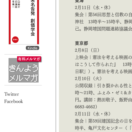
東海
2月11日（水・休）
集会｜第56回思想と信教の
神社 13時半～15時半、
己。静岡靖国問題連絡協議会（09
東京都
2月8日（日）
上映会｜憲法を考える映画の
はこうして作られた』 13
日駅」）。憲法を考える映画の会（
2月10日（火）
公開収録｜引き裂かれる性と
時～21時、ふぇみ・ゼミ&カ
円。講師：熱田敬子、飯野由
6683-4662）
2月11日（水・休）
集会｜第59回建国記念の日
時半、亀戸文化センター（「亀