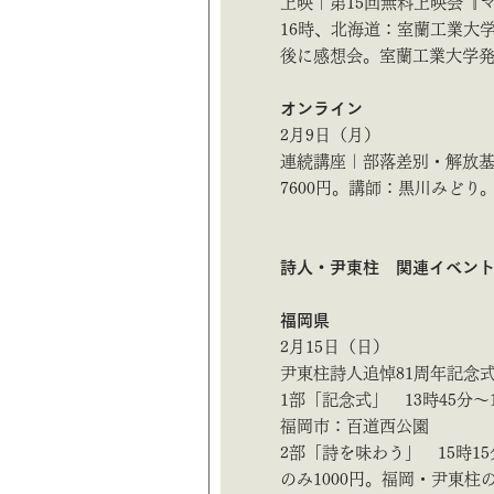
上映｜第15回無料上映会『
16時、北海道：室蘭工業大
後に感想会。室蘭工業大学発達障
オンライン
2月9日（月）
連続講座｜部落差別・解放基礎
7600円。講師：黒川みどり。ふ
詩人・尹東柱 関連イベン
福岡県
2月15日（日）
尹東柱詩人追悼81周年記
1部「記念式」 13時45分～1
福岡市：百道西公園
2部「詩を味わう」 15時1
のみ1000円。福岡・尹東柱の詩