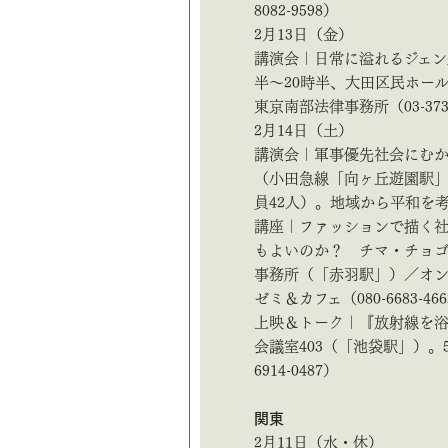
8082-9598）
2月13日（金）
講演会｜日常に溢れるジェン
半～20時半、大田区民ホー
東京南部法律事務所（03-3736
2月14日（土）
講演会｜軍事優先社会にむか
（小田急線「向ヶ丘遊園駅」
員42人）。地域から平和を考える
講座｜ファッションで描く社
もよいのか？ チマ・チョゴ
事務所（「赤羽駅」）／オン
ゼミ＆カフェ（080-6683-46
上映＆トーク｜『放射線を浴び
会議室403（「池袋駅」）。5
6914-0487）
関東
2月11日（水・休）