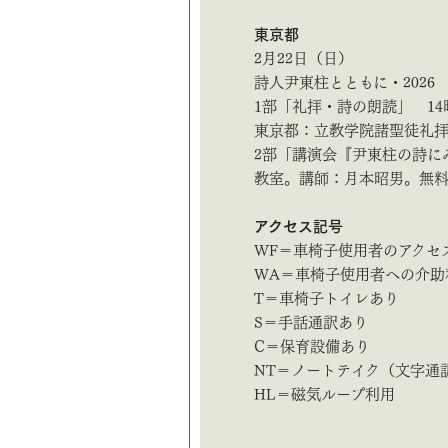
東京都
2月22日（日）
詩人尹東柱とともに・202
1部「礼拝・詩の朗読」 14
東京都：立教学院諸聖徒礼
2部「講演会『尹東柱の詩にみ
教室。講師：月本昭男。無料。詩
アクセス記号
WF＝車椅子使用者のアクセ
WA＝車椅子使用者への介助
T＝車椅子トイレあり
S＝手話通訳あり
C＝保育設備あり
NT＝ノートテイク（文字通
HL＝磁気ループ利用