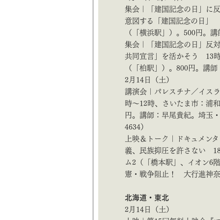
集会｜「建国記念の日」に反
意図する「建国記念の日」 1
（「横浜駅」）。500円。講師：
集会｜「建国記念の日」反対2
共同宣言」を活かそう 13
（「柏駅」）。800円。講師：孫
2月14日（土）
講演会｜パレスチナ／イスラ
時～12時、さいたま市：浦和
円。講師：早尾貴紀。埼玉・市
4634）
上映＆トーク｜ドキュメンタリ
義、民族抑圧を許さない 1
ム2（「橋本駅」、イオン6
憲・戦争阻止！ 大行進神奈川・
北海道・東北
2月14日（土）