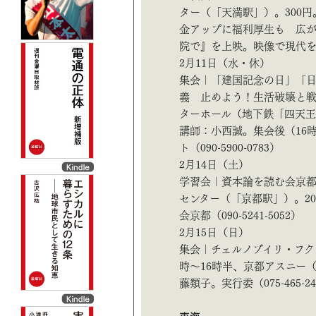
ター（「天満駅」）。300
金アップに福利厚生も 広
院で』を上映。映像で現代を語る会
2月11日（水・休）
集会｜「建国記念の日」「
義 止めよう！生活破壊と戦
ターホール（地下鉄「四天王
講師：小西誠。集会後（16
ト（090-5900-0783）
2月14日（土）
学習会｜資本論を読む会京都
センター（「京都駅」）。2
会京都（090-5241-5052）
2月15日（日）
集会｜チェルノブイリ・フク
時～16時半、京都アスニー
藤類子。実行委（075-465-2