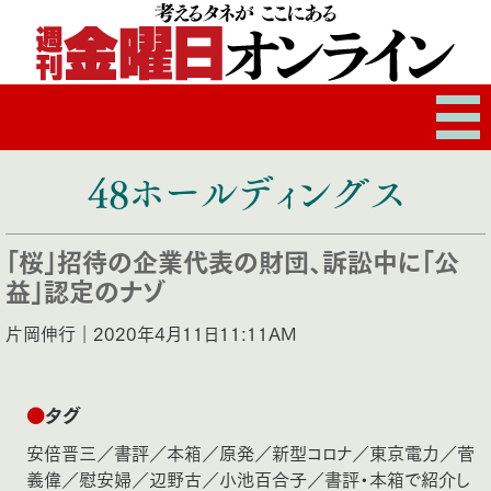
48ホールディングス
「桜」招待の企業代表の財団、訴訟中に「公
益」認定のナゾ
片岡伸行｜2020年4月11日11:11AM
●
タグ
安倍晋三
／
書評
／
本箱
／
原発
／
新型コロナ
／
東京電力
／
菅
義偉
／
慰安婦
／
辺野古
／
小池百合子
／
書評・本箱で紹介し