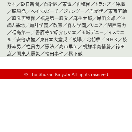
た本
／
朝日新聞
／
自衛隊
／
東電
／
再稼働
／
トランプ
／
沖縄
／
脱原発
／
ヘイトスピーチ
／
ジェンダー
／
君が代
／
東京五輪
／
原発再稼働
／
福島第一原発
／
麻生太郎
／
岸田文雄
／
沖
縄と基地
／
加計学園
／
改憲
／
森友学園
／
リニア
／
関西電力
／
福島第一
／
書評等で紹介した本
／
玉城デニー
／
イスラエ
ル
／
安倍政権
／
東日本大震災
／
被曝
／
北朝鮮
／
ＮＨＫ
／
枝
野幸男
／
性暴力
／
憲法
／
高市早苗
／
朝鮮半島情勢
／
袴田
巖
／
関東大震災
／
袴田事件
／
橋下徹
©
The Shukan Kinyobi All rights reserved